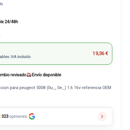
do
ble 24/48h
)
19,36 €
ables. IVA incluido
mbio revisado
Envío disponible
cion para peugeot 5008 (0u_, 0e_) 1.6 16v referencia OEM
★
323
opiniones