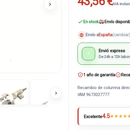
43,56 €
IVA inclui
En stock
Envío disponi
Envío a
España
(cambiar
Envió express
⚡
De 24h a 72h labor
1 año de garantía
Reca
Recambio de columna direc
IAM 9673027777
4.5
★
★
★
★
Excelente