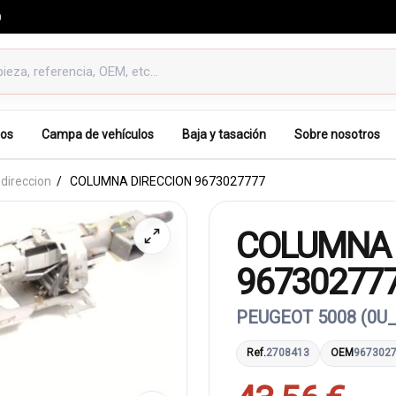
0
os
Campa de vehículos
Baja y tasación
Sobre nosotros
direccion
COLUMNA DIRECCION 9673027777
COLUMNA 
96730277
PEUGEOT 5008 (0U_,
Ref.
2708413
OEM
967302