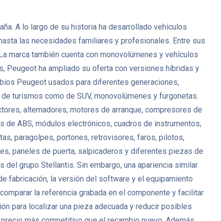
. A lo largo de su historia ha desarrollado vehículos
 hasta las necesidades familiares y profesionales. Entre sus
. La marca también cuenta con monovolúmenes y vehículos
s, Peugeot ha ampliado su oferta con versiones híbridas y
mbios Peugeot usados para diferentes generaciones,
anto de turismos como de SUV, monovolúmenes y furgonetas.
ctores, alternadores, motores de arranque, compresores de
es de ABS, módulos electrónicos, cuadros de instrumentos,
s, paragolpes, portones, retrovisores, faros, pilotos,
antes, paneles de puerta, salpicaderos y diferentes piezas de
del grupo Stellantis. Sin embargo, una apariencia similar
de fabricación, la versión del software y el equipamiento
mparar la referencia grabada en el componente y facilitar
ión para localizar una pieza adecuada y reducir posibles
 precio más competitivo que el recambio nuevo. Además,