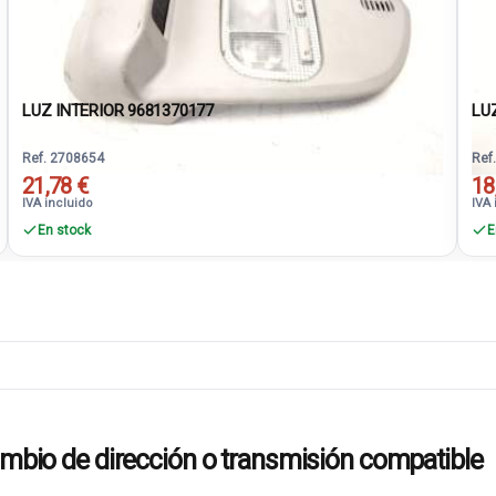
LUZ INTERIOR 9681370177
LU
Ref. 2708654
Ref
21,78 €
18
IVA incluido
IVA 
En stock
E
o de dirección o transmisión compatible