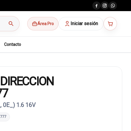
search
Iniciar sesión
Área Pro
Contacto
DIRECCION
77
 0E_) 1.6 16V
7777