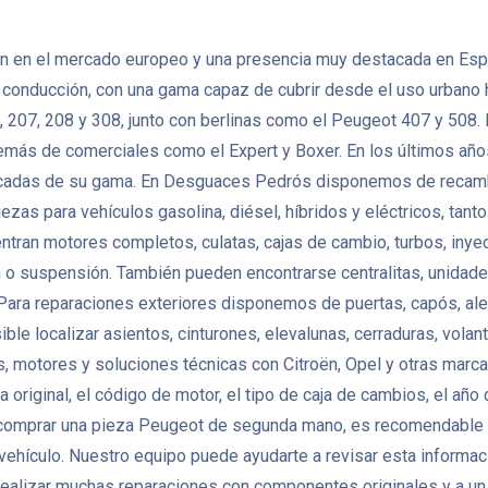
 en el mercado europeo y una presencia muy destacada en España
de conducción, con una gama capaz de cubrir desde el uso urbano
 207, 208 y 308, junto con berlinas como el Peugeot 407 y 508
demás de comerciales como el Expert y Boxer. En los últimos año
trificadas de su gama. En Desguaces Pedrós disponemos de reca
iezas para vehículos gasolina, diésel, híbridos y eléctricos, t
ran motores completos, culatas, cajas de cambio, turbos, inye
n o suspensión. También pueden encontrarse centralitas, unidad
ara reparaciones exteriores disponemos de puertas, capós, aleta
osible localizar asientos, cinturones, elevalunas, cerraduras, vol
otores y soluciones técnicas con Citroën, Opel y otras marcas 
original, el código de motor, el tipo de caja de cambios, el año 
 comprar una pieza Peugeot de segunda mano, es recomendable co
l vehículo. Nuestro equipo puede ayudarte a revisar esta informac
ealizar muchas reparaciones con componentes originales y a un