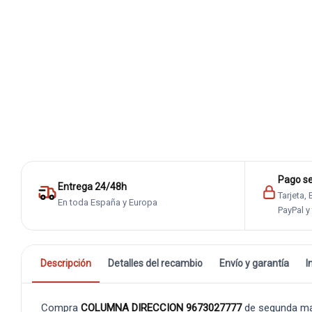
Pago s
Entrega 24/48h
Tarjeta,
En toda España y Europa
PayPal y
Descripción
Detalles del recambio
Envío y garantía
I
Compra
COLUMNA DIRECCION 9673027777
de segunda ma