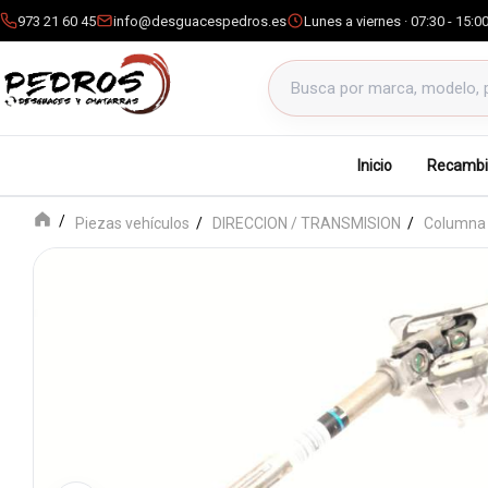
973 21 60 45
info@desguacespedros.es
Lunes a viernes · 07:30 - 15:0
Buscar productos
Inicio
Recambi
Piezas vehículos
DIRECCION / TRANSMISION
Columna 