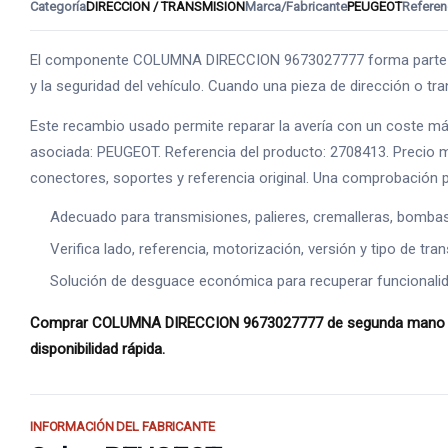
Categoría
DIRECCION / TRANSMISION
Marca/Fabricante
PEUGEOT
Referen
El componente COLUMNA DIRECCION 9673027777 forma parte del 
y la seguridad del vehículo. Cuando una pieza de dirección o tr
Este recambio usado permite reparar la avería con un coste má
asociada: PEUGEOT. Referencia del producto: 2708413. Precio mos
conectores, soportes y referencia original. Una comprobación pr
Adecuado para transmisiones, palieres, cremalleras, bomba
Verifica lado, referencia, motorización, versión y tipo de tr
Solución de desguace económica para recuperar funcionalid
Comprar COLUMNA DIRECCION 9673027777 de segunda mano es una
disponibilidad rápida.
INFORMACIÓN DEL FABRICANTE