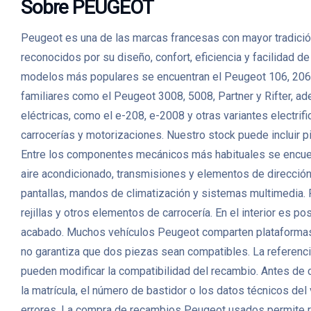
Sobre PEUGEOT
Peugeot es una de las marcas francesas con mayor tradición
reconocidos por su diseño, confort, eficiencia y facilidad 
modelos más populares se encuentran el Peugeot 106, 206,
familiares como el Peugeot 3008, 5008, Partner y Rifter, a
eléctricas, como el e-208, e-2008 y otras variantes elec
carrocerías y motorizaciones. Nuestro stock puede incluir p
Entre los componentes mecánicos más habituales se encuent
aire acondicionado, transmisiones y elementos de direcció
pantallas, mandos de climatización y sistemas multimedia. P
rejillas y otros elementos de carrocería. En el interior es p
acabado. Muchos vehículos Peugeot comparten plataformas, m
no garantiza que dos piezas sean compatibles. La referencia 
pueden modificar la compatibilidad del recambio. Antes de
la matrícula, el número de bastidor o los datos técnicos de
errores. La compra de recambios Peugeot usados permite r