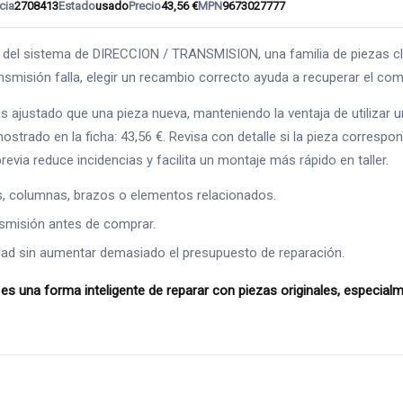
cia
2708413
Estado
usado
Precio
43,56 €
MPN
9673027777
sistema de DIRECCION / TRANSMISION, una familia de piezas clave 
ansmisión falla, elegir un recambio correcto ayuda a recuperar el co
s ajustado que una pieza nueva, manteniendo la ventaja de utilizar
trado en la ficha: 43,56 €. Revisa con detalle si la pieza correspond
evia reduce incidencias y facilita un montaje más rápido en taller.
s, columnas, brazos o elementos relacionados.
ansmisión antes de comprar.
ad sin aumentar demasiado el presupuesto de reparación.
 forma inteligente de reparar con piezas originales, especialmen