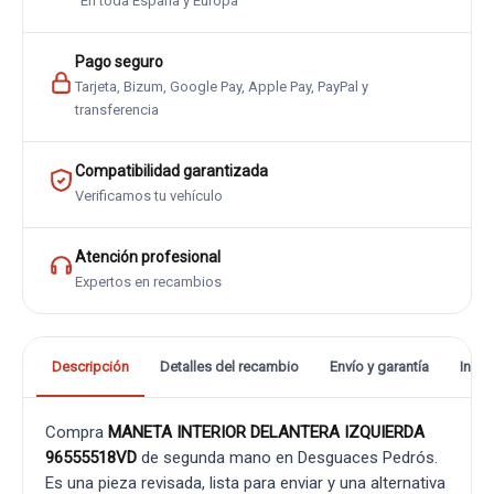
En toda España y Europa
Pago seguro
Tarjeta, Bizum, Google Pay, Apple Pay, PayPal y
transferencia
Compatibilidad garantizada
Verificamos tu vehículo
Atención profesional
Expertos en recambios
Descripción
Detalles del recambio
Envío y garantía
Info
Compra
MANETA INTERIOR DELANTERA IZQUIERDA
96555518VD
de segunda mano en Desguaces Pedrós.
Es una pieza revisada, lista para enviar y una alternativa