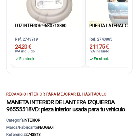
LUZ INTERIOR 9680713880
PUERTA LATERAL CORRED
Ref. 2743919
Ref. 2743885
24,20 €
211,75 €
IVA incluido
IVA incluido
En stock
En stock
RECAMBIO INTERIOR PARA MEJORAR EL HABITÁCULO
MANETA INTERIOR DELANTERA IZQUIERDA
96555518VD: pieza interior usada para tu vehículo
Categoría
INTERIOR
Marca/Fabricante
PEUGEOT
Referencia
2743813