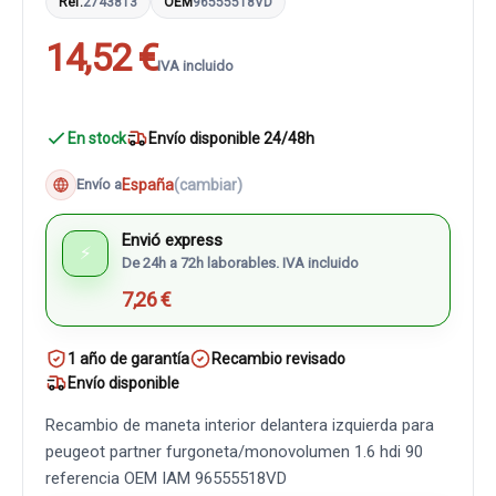
Ref.
2743813
OEM
96555518VD
14,52 €
IVA incluido
En stock
Envío disponible 24/48h
España
(cambiar)
Envío a
Envió express
⚡
De 24h a 72h laborables. IVA incluido
7,26 €
1 año de garantía
Recambio revisado
Envío disponible
Recambio de maneta interior delantera izquierda para
peugeot partner furgoneta/monovolumen 1.6 hdi 90
referencia OEM IAM 96555518VD