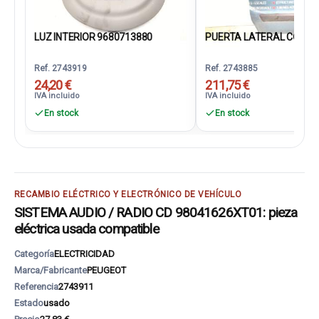
LUZ INTERIOR 9680713880
PUERTA LATERAL CORRED
Ref. 2743919
Ref. 2743885
24,20 €
211,75 €
IVA incluido
IVA incluido
En stock
En stock
RECAMBIO ELÉCTRICO Y ELECTRÓNICO DE VEHÍCULO
SISTEMA AUDIO / RADIO CD 98041626XT01: pieza
eléctrica usada compatible
Categoría
ELECTRICIDAD
Marca/Fabricante
PEUGEOT
Referencia
2743911
Estado
usado