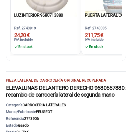
LUZ INTERIOR 9680713880
PUERTA LATERAL CORRED
Ref. 2743919
Ref. 2743885
24,20 €
211,75 €
IVA incluido
IVA incluido
En stock
En stock
PIEZA LATERAL DE CARROCERÍA ORIGINAL RECUPERADA
ELEVALUNAS DELANTERO DERECHO 9680557880:
recambio de carrocería lateral de segunda mano
Categoría
CARROCERIA LATERALES
Marca/Fabricante
PEUGEOT
Referencia
2743906
Estado
usado