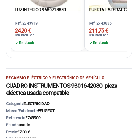
LUZ INTERIOR 9680713880
PUERTA LATERAL CORRED
Ref. 2743919
Ref. 2743885
24,20 €
211,75 €
IVA incluido
IVA incluido
En stock
En stock
RECAMBIO ELÉCTRICO Y ELECTRÓNICO DE VEHÍCULO
CUADRO INSTRUMENTOS 9801642080: pieza
eléctrica usada compatible
Categoría
ELECTRICIDAD
Marca/Fabricante
PEUGEOT
Referencia
2743909
Estado
usado
Precio
27,83 €