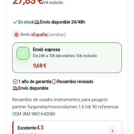
27,83 €
IVA incluido
En stock
Envío disponible 24/48h
España
(cambiar)
Envío a
Envió express
⚡
De 24h a 72h laborables. IVA incluido
9,68 €
1 año de garantía
Recambio revisado
Envío disponible
Recambio de cuadro instrumentos para peugeot
partner furgoneta/monovolumen 1.6 hdi 90 referencia
OEM IAM 9801642080
4.5
Excelente