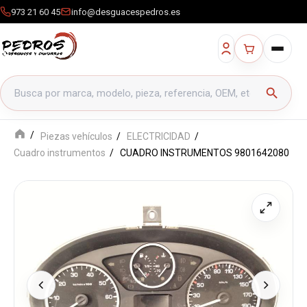
973 21 60 45
info@desguacespedros.es
Buscar productos
search
Piezas vehículos
ELECTRICIDAD
Cuadro instrumentos
CUADRO INSTRUMENTOS 9801642080