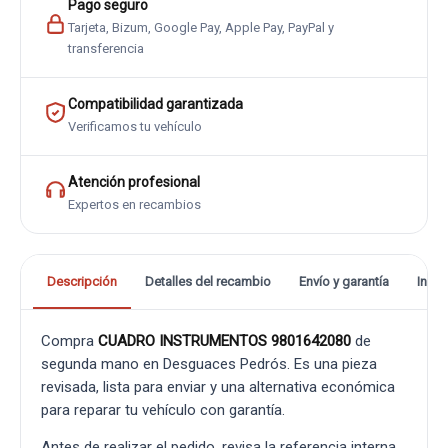
Pago seguro
Tarjeta, Bizum, Google Pay, Apple Pay, PayPal y
transferencia
Compatibilidad garantizada
Verificamos tu vehículo
Atención profesional
Expertos en recambios
Descripción
Detalles del recambio
Envío y garantía
Info
Compra
CUADRO INSTRUMENTOS 9801642080
de
segunda mano en Desguaces Pedrós. Es una pieza
revisada, lista para enviar y una alternativa económica
para reparar tu vehículo con garantía.
Antes de realizar el pedido, revisa la referencia interna,