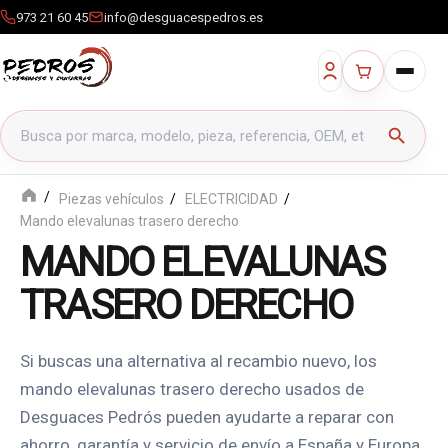
973 21 60 45
info@desguacespedros.es
Buscar productos
search
Piezas vehículos
ELECTRICIDAD
Mando elevalunas trasero derecho
MANDO ELEVALUNAS
TRASERO DERECHO
Si buscas una alternativa al recambio nuevo, los
mando elevalunas trasero derecho usados de
Desguaces Pedrós pueden ayudarte a reparar con
ahorro, garantía y servicio de envío a España y Europa.