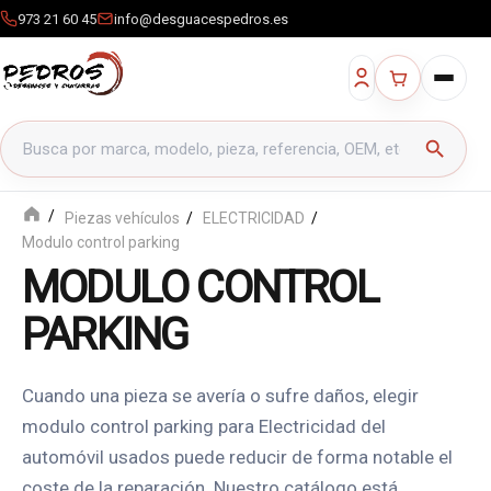
973 21 60 45
info@desguacespedros.es
Buscar productos
search
Piezas vehículos
ELECTRICIDAD
Modulo control parking
MODULO CONTROL
PARKING
Cuando una pieza se avería o sufre daños, elegir
modulo control parking para Electricidad del
automóvil usados puede reducir de forma notable el
coste de la reparación. Nuestro catálogo está