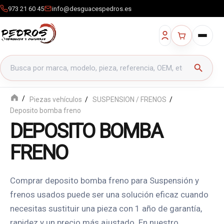
973 21 60 45
info@desguacespedros.es
Buscar productos
search
Piezas vehículos
SUSPENSION / FRENOS
Deposito bomba freno
DEPOSITO BOMBA
FRENO
Comprar deposito bomba freno para Suspensión y
frenos usados puede ser una solución eficaz cuando
necesitas sustituir una pieza con 1 año de garantía,
rapidez y un precio más ajustado. En nuestro