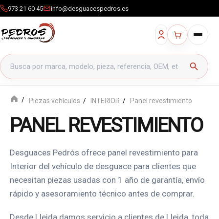
973 21 60 45
info@desguacespedros.es
Buscar productos
search
Piezas vehículos
INTERIOR
Panel revestimiento
PANEL REVESTIMIENTO
Desguaces Pedrós ofrece panel revestimiento para
Interior del vehículo de desguace para clientes que
necesitan piezas usadas con 1 año de garantía, envío
rápido y asesoramiento técnico antes de comprar.
Desde Lleida damos servicio a clientes de Lleida, toda