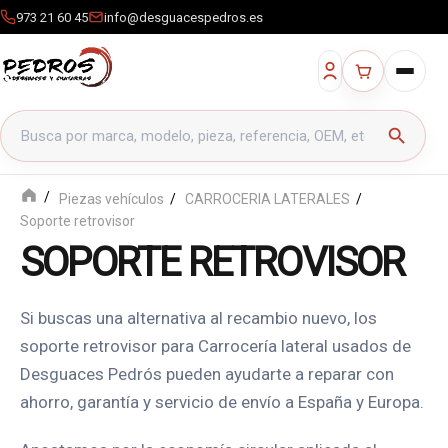
973 21 60 45
info@desguacespedros.es
Buscar productos
search
Piezas vehículos
CARROCERIA LATERALES
Soporte retrovisor
SOPORTE RETROVISOR
Si buscas una alternativa al recambio nuevo, los
soporte retrovisor para Carrocería lateral usados de
Desguaces Pedrós pueden ayudarte a reparar con
ahorro, garantía y servicio de envío a España y Europa.