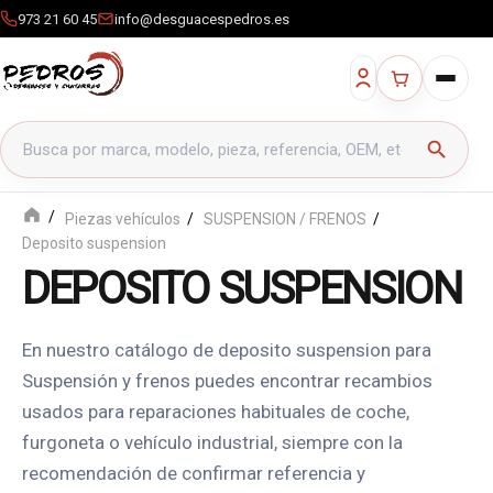
973 21 60 45
info@desguacespedros.es
Buscar productos
search
Piezas vehículos
SUSPENSION / FRENOS
Deposito suspension
DEPOSITO SUSPENSION
En nuestro catálogo de deposito suspension para
Suspensión y frenos puedes encontrar recambios
usados para reparaciones habituales de coche,
furgoneta o vehículo industrial, siempre con la
recomendación de confirmar referencia y