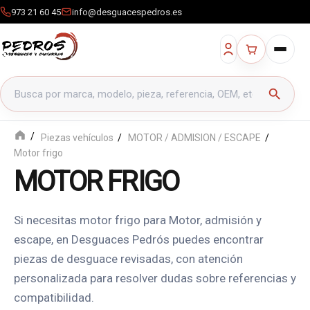
973 21 60 45
info@desguacespedros.es
Buscar productos
search
Piezas vehículos
MOTOR / ADMISION / ESCAPE
Motor frigo
MOTOR FRIGO
Si necesitas motor frigo para Motor, admisión y
escape, en Desguaces Pedrós puedes encontrar
piezas de desguace revisadas, con atención
personalizada para resolver dudas sobre referencias y
compatibilidad.