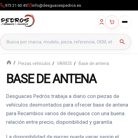
973 21 60 45
info@desguacespedros.es
Buscar productos
search
Piezas vehículos
VARIOS
Base de antena
BASE DE ANTENA
Desguaces Pedrós trabaja a diario con piezas de
vehículos desmontados para ofrecer base de antena
para Recambios varios de desguace con una buena
relación entre precio, disponibilidad y garantía.
La disponibilidad de piezas puede variar según el