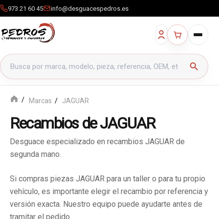
973 21 60 45
info@desguacespedros.es
Buscar productos
search
Marcas
JAGUAR
Recambios de JAGUAR
Desguace especializado en recambios JAGUAR de
segunda mano.
Si compras piezas JAGUAR para un taller o para tu propio
vehículo, es importante elegir el recambio por referencia y
versión exacta. Nuestro equipo puede ayudarte antes de
tramitar el pedido.