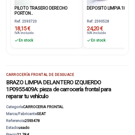
PILOTO TRASERO DERECHO
DEPOSITO LIMPIA 1K095
PORTON...
Ref. 2593720
Ref. 2593528
18,15 €
24,20 €
IVA incluido
IVA incluido
En stock
En stock
CARROCERÍA FRONTAL DE DESGUACE
BRAZO LIMPIA DELANTERO IZQUIERDO
1P0955409A: pieza de carrocería frontal para
reparar tu vehículo
Categoría
CARROCERIA FRONTAL
Marca/Fabricante
SEAT
Referencia
2593478
Estado
usado
Precio
21,78 €