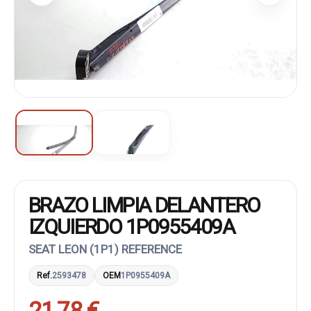
BRAZO LIMPIA DELANTERO
IZQUIERDO 1P0955409A
SEAT LEON (1P1) REFERENCE
Ref.
2593478
OEM
1P0955409A
21,78 €