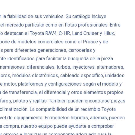
a fiabilidad de sus vehículos. Su catálogo incluye
 el mercado particular como en flotas profesionales. Entre
o destacan el Toyota RAV4, C-HR, Land Cruiser y Hilux,
 dispone de modelos comerciales como el Proace y de
 para diferentes generaciones, carrocerías y
 identificados para facilitar la búsqueda de la pieza
misiones, diferenciales, turbos, inyectores, alternadores,
ores, módulos electrónicos, cableado específico, unidades
de motor, plataformas y configuraciones según el modelo y
 de transferencia, el diferencial y otros elementos propios
faros, pilotos y rejillas. También pueden encontrarse piezas
 climatización. La compatibilidad de un recambio Toyota
l nivel de equipamiento. En modelos híbridos, además, pueden
r la compra, nuestro equipo puede ayudarte a comprobar
cir errores y localizar un componente adecuado para la