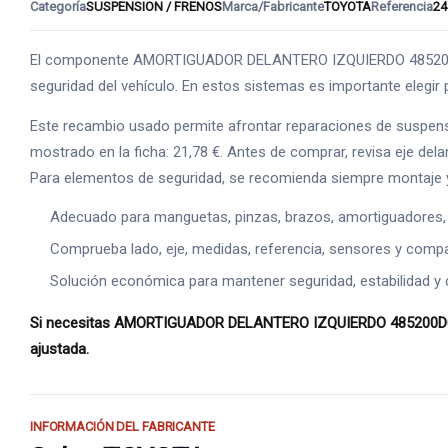
Categoría
SUSPENSION / FRENOS
Marca/Fabricante
TOYOTA
Referencia
24
El componente AMORTIGUADOR DELANTERO IZQUIERDO 485200D030 s
seguridad del vehículo. En estos sistemas es importante elegir p
Este recambio usado permite afrontar reparaciones de suspens
mostrado en la ficha: 21,78 €. Antes de comprar, revisa eje dela
Para elementos de seguridad, se recomienda siempre montaje y
Adecuado para manguetas, pinzas, brazos, amortiguadores,
Comprueba lado, eje, medidas, referencia, sensores y compat
Solución económica para mantener seguridad, estabilidad y 
Si necesitas AMORTIGUADOR DELANTERO IZQUIERDO 485200D030, 
ajustada.
INFORMACIÓN DEL FABRICANTE