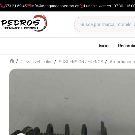
973 21 60 45
info@desguacespedros.es
Lunes a viernes · 07:30 - 15:0
Buscar productos
Inicio
Recambi
Piezas vehículos
SUSPENSION / FRENOS
Amortiguador