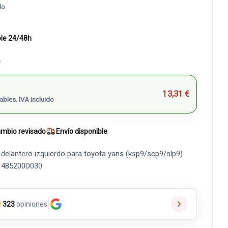
do
ble 24/48h
)
13,31 €
ables. IVA incluido
mbio revisado
Envío disponible
elantero izquierdo para toyota yaris (ksp9/scp9/nlp9)
M 485200D030
★
323
opiniones