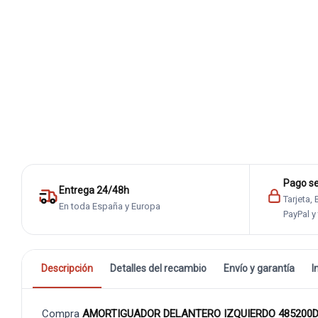
Pago s
Entrega 24/48h
Tarjeta,
En toda España y Europa
PayPal y
Descripción
Detalles del recambio
Envío y garantía
I
Compra
AMORTIGUADOR DELANTERO IZQUIERDO 485200