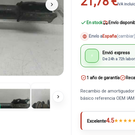
21,78 €
IVA inclui
En stock
Envío disponi
Envío a
España
(cambiar
Envió express
⚡
De 24h a 72h labor
1 año de garantía
Reca
Recambio de amortiguador d
básico referencia OEM IA
4.5
★
★
★
★
Excelente