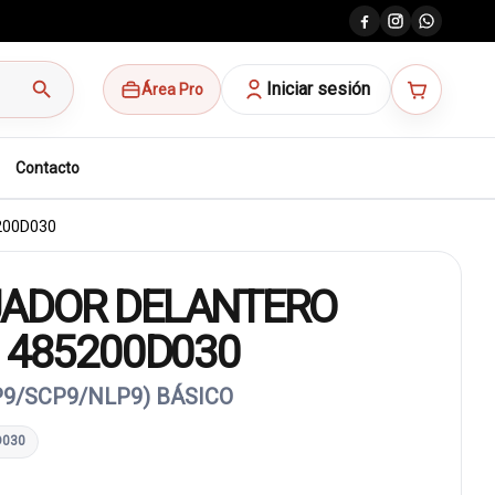
search
Iniciar sesión
Área Pro
Contacto
200D030
ADOR DELANTERO
 485200D030
P9/SCP9/NLP9) BÁSICO
D030