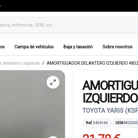
0
os
Campa de vehículos
Baja y tasación
Sobre nosotros
 delantero izquierdo
AMORTIGUADOR DELANTERO IZQUIERDO 485
AMORTIGU
IZQUIERDO
TOYOTA YARIS (KS
Ref.
2454166
OEM
485200