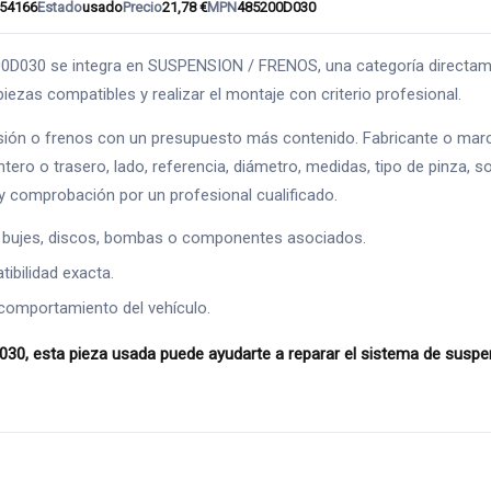
54166
Estado
usado
Precio
21,78 €
MPN
485200D030
e integra en SUSPENSION / FRENOS, una categoría directamente re
iezas compatibles y realizar el montaje con criterio profesional.
ión o frenos con un presupuesto más contenido. Fabricante o marc
ntero o trasero, lado, referencia, diámetro, medidas, tipo de pinza, s
 comprobación por un profesional cualificado.
 bujes, discos, bombas o componentes asociados.
ibilidad exacta.
comportamiento del vehículo.
esta pieza usada puede ayudarte a reparar el sistema de suspensi