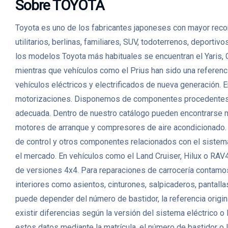
Sobre TOYOTA
Toyota es uno de los fabricantes japoneses con mayor recon
utilitarios, berlinas, familiares, SUV, todoterrenos, deport
los modelos Toyota más habituales se encuentran el Yaris, 
mientras que vehículos como el Prius han sido una referenc
vehículos eléctricos y electrificados de nueva generación
motorizaciones. Disponemos de componentes procedentes de v
adecuada. Dentro de nuestro catálogo pueden encontrarse mo
motores de arranque y compresores de aire acondicionado. 
de control y otros componentes relacionados con el sistema
el mercado. En vehículos como el Land Cruiser, Hilux o RAV4
de versiones 4x4. Para reparaciones de carrocería contamos 
interiores como asientos, cinturones, salpicaderos, pantall
puede depender del número de bastidor, la referencia origin
existir diferencias según la versión del sistema eléctrico 
estos datos mediante la matrícula, el número de bastidor o l