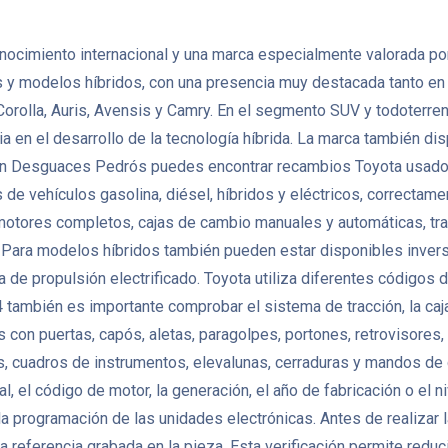
ocimiento internacional y una marca especialmente valorada por l
ivos y modelos híbridos, con una presencia muy destacada tanto en
Corolla, Auris, Avensis y Camry. En el segmento SUV y todoterren
ia en el desarrollo de la tecnología híbrida. La marca también
. En Desguaces Pedrós puedes encontrar recambios Toyota usados
ehículos gasolina, diésel, híbridos y eléctricos, correctamente
tores completos, cajas de cambio manuales y automáticas, trans
Para modelos híbridos también pueden estar disponibles invers
 de propulsión electrificado. Toyota utiliza diferentes códigos 
 también es importante comprobar el sistema de tracción, la caja
con puertas, capós, aletas, paragolpes, portones, retrovisores, 
as, cuadros de instrumentos, elevalunas, cerraduras y mandos de
al, el código de motor, la generación, el año de fabricación o e
o la programación de las unidades electrónicas. Antes de realiza
a referencia grabada en la pieza. Esta verificación permite redu