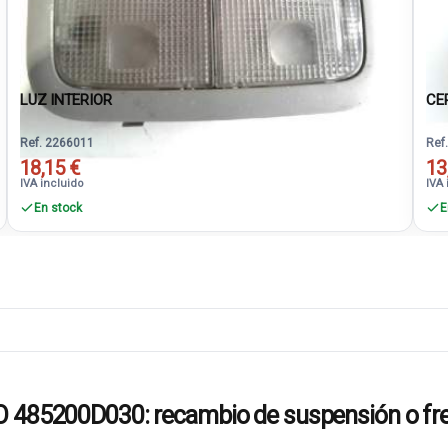
LUZ INTERIOR
CE
Ref. 2266011
Ref
18,15 €
13
IVA incluido
IVA 
En stock
E
5200D030: recambio de suspensión o fren