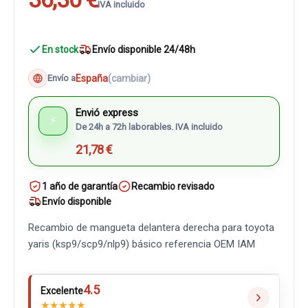
IVA incluido
En stock
Envío disponible 24/48h
España
(cambiar)
Envío a
Envió express
⚡
De 24h a 72h laborables. IVA incluido
21,78 €
1 año de garantía
Recambio revisado
Envío disponible
Recambio de mangueta delantera derecha para toyota
yaris (ksp9/scp9/nlp9) básico referencia OEM IAM
4.5
Excelente
★
★
★
★
★