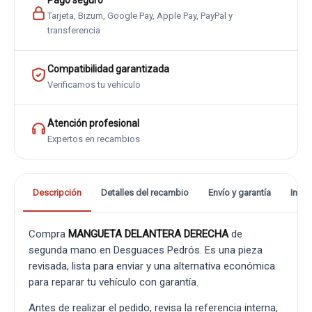
Pago seguro
Tarjeta, Bizum, Google Pay, Apple Pay, PayPal y
transferencia
Compatibilidad garantizada
Verificamos tu vehículo
Atención profesional
Expertos en recambios
Descripción
Detalles del recambio
Envío y garantía
Info
Compra
MANGUETA DELANTERA DERECHA
de
segunda mano en Desguaces Pedrós. Es una pieza
revisada, lista para enviar y una alternativa económica
para reparar tu vehículo con garantía.
Antes de realizar el pedido, revisa la referencia interna,