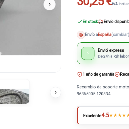
30,25 €
IVA inclui
En stock
Envío disponi
Envío a
España
(cambiar
Envió express
⚡
De 24h a 72h labor
1 año de garantía
Reca
Recambio de soporte motor
96365905 120834
4.5
★
★
★
★
Excelente