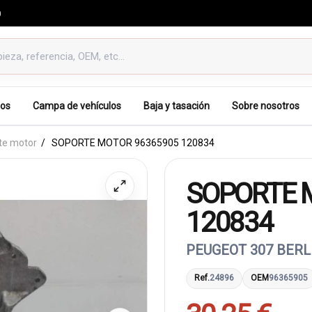
0
os
Campa de vehículos
Baja y tasación
Sobre nosotros
te motor
SOPORTE MOTOR 96365905 120834
SOPORTE 
120834
PEUGEOT 307 BERLI
Ref.
24896
OEM
96365905