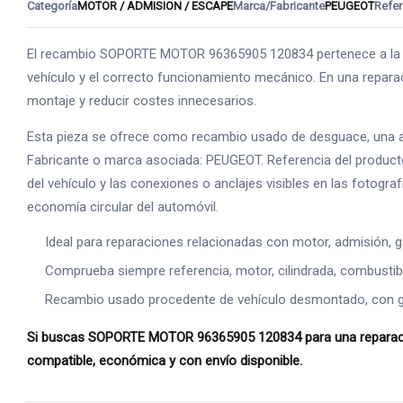
Categoría
MOTOR / ADMISION / ESCAPE
Marca/Fabricante
PEUGEOT
Refer
El recambio SOPORTE MOTOR 96365905 120834 pertenece a la fa
vehículo y el correcto funcionamiento mecánico. En una reparac
montaje y reducir costes innecesarios.
Esta pieza se ofrece como recambio usado de desguace, una alte
Fabricante o marca asociada: PEUGEOT. Referencia del producto
del vehículo y las conexiones o anclajes visibles en las fotogr
economía circular del automóvil.
Ideal para reparaciones relacionadas con motor, admisión, g
Comprueba siempre referencia, motor, cilindrada, combustible
Recambio usado procedente de vehículo desmontado, con gara
Si buscas SOPORTE MOTOR 96365905 120834 para una reparación 
compatible, económica y con envío disponible.