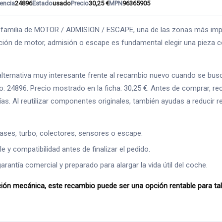
encia
24896
Estado
usado
Precio
30,25 €
MPN
96365905
milia de MOTOR / ADMISION / ESCAPE, una de las zonas más import
ión de motor, admisión o escape es fundamental elegir una pieza co
rnativa muy interesante frente al recambio nuevo cuando se busca a
: 24896. Precio mostrado en la ficha: 30,25 €. Antes de comprar, r
afías. Al reutilizar componentes originales, también ayudas a reducir
ases, turbo, colectores, sensores o escape.
 y compatibilidad antes de finalizar el pedido.
ntía comercial y preparado para alargar la vida útil del coche.
mecánica, este recambio puede ser una opción rentable para taller