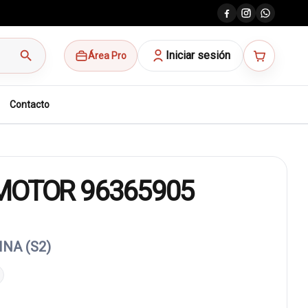
search
Iniciar sesión
Área Pro
Contacto
MOTOR 96365905
NA (S2)