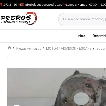
973 21 60 45
info@desguacespedros.es
Lunes a viernes · 07:30 - 15:0
Buscar productos
Inicio
Recambi
Piezas vehículos
MOTOR / ADMISION / ESCAPE
Sopor