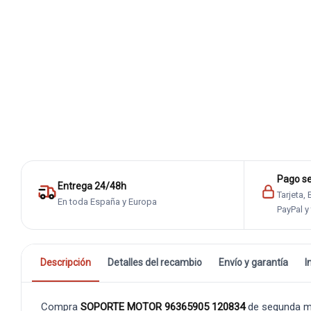
Pago s
Entrega 24/48h
Tarjeta,
En toda España y Europa
PayPal y
Descripción
Detalles del recambio
Envío y garantía
I
Compra
SOPORTE MOTOR 96365905 120834
de segunda ma