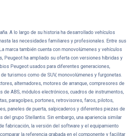
. A lo largo de su historia ha desarrollado vehículos
 hasta las necesidades familiares y profesionales. Entre sus
. La marca también cuenta con monovolúmenes y vehículos
s, Peugeot ha ampliado su oferta con versiones híbridas y
mbios Peugeot usados para diferentes generaciones,
anto de turismos como de SUV, monovolúmenes y furgonetas.
ctores, alternadores, motores de arranque, compresores de
es de ABS, módulos electrónicos, cuadros de instrumentos,
s, paragolpes, portones, retrovisores, faros, pilotos,
antes, paneles de puerta, salpicaderos y diferentes piezas de
del grupo Stellantis. Sin embargo, una apariencia similar
de fabricación, la versión del software y el equipamiento
mparar la referencia grabada en el componente y facilitar