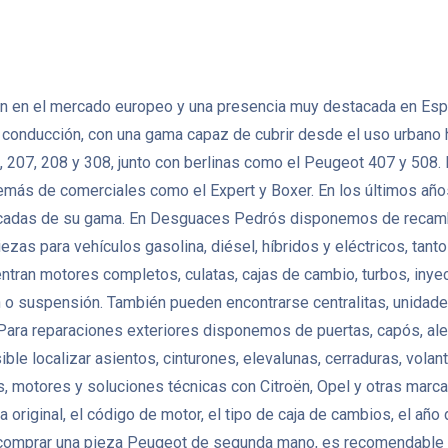
 en el mercado europeo y una presencia muy destacada en España
de conducción, con una gama capaz de cubrir desde el uso urbano
 207, 208 y 308, junto con berlinas como el Peugeot 407 y 508
demás de comerciales como el Expert y Boxer. En los últimos año
trificadas de su gama. En Desguaces Pedrós disponemos de reca
iezas para vehículos gasolina, diésel, híbridos y eléctricos, t
ran motores completos, culatas, cajas de cambio, turbos, inye
n o suspensión. También pueden encontrarse centralitas, unidad
ara reparaciones exteriores disponemos de puertas, capós, aleta
osible localizar asientos, cinturones, elevalunas, cerraduras, vol
otores y soluciones técnicas con Citroën, Opel y otras marcas 
original, el código de motor, el tipo de caja de cambios, el año 
 comprar una pieza Peugeot de segunda mano, es recomendable co