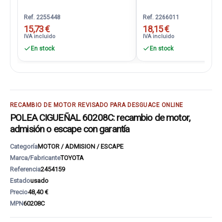
Ref. 2255448
Ref. 2266011
15,73 €
18,15 €
IVA incluido
IVA incluido
En stock
En stock
RECAMBIO DE MOTOR REVISADO PARA DESGUACE ONLINE
POLEA CIGUEÑAL 60208C: recambio de motor,
admisión o escape con garantía
Categoría
MOTOR / ADMISION / ESCAPE
Marca/Fabricante
TOYOTA
Referencia
2454159
Estado
usado
Precio
48,40 €
MPN
60208C