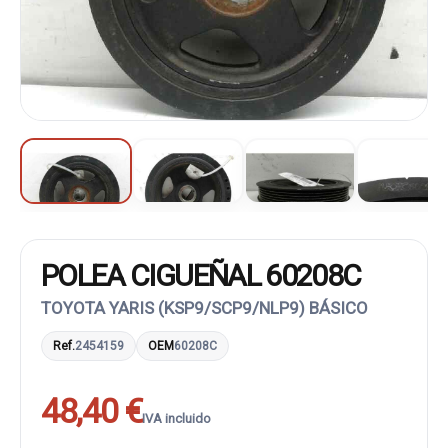
POLEA CIGUEÑAL 60208C
TOYOTA YARIS (KSP9/SCP9/NLP9) BÁSICO
Ref.
2454159
OEM
60208C
48,40 €
IVA incluido