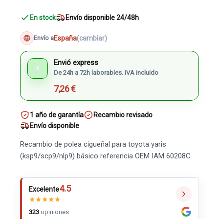
En stock
Envío disponible 24/48h
España
(cambiar)
Envío a
Envió express
⚡
De 24h a 72h laborables. IVA incluido
7,26 €
1 año de garantía
Recambio revisado
Envío disponible
Recambio de polea cigueñal para toyota yaris
(ksp9/scp9/nlp9) básico referencia OEM IAM 60208C
4.5
Excelente
★
★
★
★
★
323
opiniones