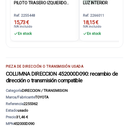
PILOTO TRASERO IZQUIERDO...
LUZ INTERIOR
Ref. 2255448
Ref. 2266011
15,73 €
18,15 €
IVA incluido
IVA incluido
En stock
En stock
PIEZA DE DIRECCIÓN O TRANSMISIÓN USADA
COLUMNA DIRECCION 452000D090: recambio de
dirección o transmisión compatible
Categoría
DIRECCION / TRANSMISION
Marca/Fabricante
TOYOTA
Referencia
2255362
Estado
usado
Precio
31,46 €
MPN
452000D090