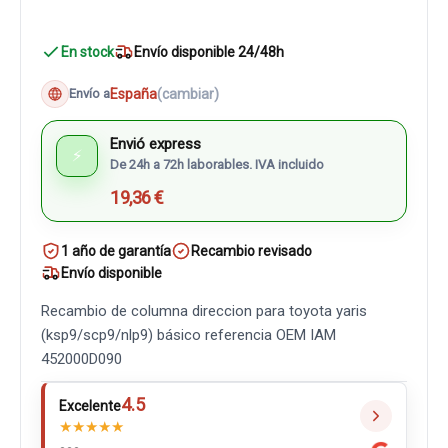
En stock
Envío disponible 24/48h
España
(cambiar)
Envío a
Envió express
⚡
De 24h a 72h laborables. IVA incluido
19,36 €
1 año de garantía
Recambio revisado
Envío disponible
Recambio de columna direccion para toyota yaris
(ksp9/scp9/nlp9) básico referencia OEM IAM
452000D090
4.5
Excelente
★
★
★
★
★