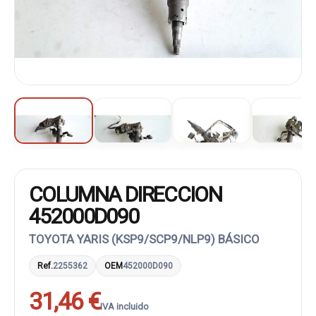
COLUMNA DIRECCION
452000D090
TOYOTA YARIS (KSP9/SCP9/NLP9) BÁSICO
Ref.
2255362
OEM
452000D090
31,46 €
IVA incluido