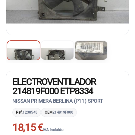
ELECTROVENTILADOR
214819F000 ETP8334
NISSAN PRIMERA BERLINA (P11) SPORT
Ref.
1238545
OEM
214819F000
18,15 €
IVA incluido