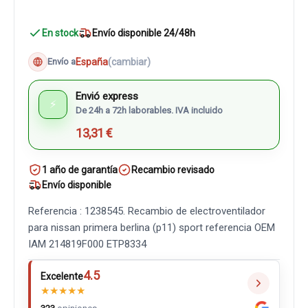
En stock
Envío disponible 24/48h
España
(cambiar)
Envío a
Envió express
⚡
De 24h a 72h laborables. IVA incluido
13,31 €
1 año de garantía
Recambio revisado
Envío disponible
Referencia : 1238545. Recambio de electroventilador
para nissan primera berlina (p11) sport referencia OEM
IAM 214819F000 ETP8334
4.5
Excelente
★
★
★
★
★