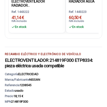
ELECTROVENTILADOR
RADIADOR AGUA
RADIADOR...
Ref. 1443222
Ref. 1443223
41,14 €
60,50 €
IVA incluido
IVA incluido
En stock
En stock
RECAMBIO ELÉCTRICO Y ELECTRÓNICO DE VEHÍCULO
ELECTROVENTILADOR 214819F000 ETP8334:
pieza eléctrica usada compatible
Categoría
ELECTRICIDAD
Marca/Fabricante
NISSAN
Referencia
1238545
Estado
usado
Precio
18,15 €
MPN
214819F000