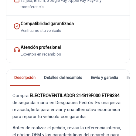
Tarjeta, Bizum, Google Pay, Apple Pay, PayPal y
transferencia
Compatibilidad garantizada
Verificamos tu vehículo
Atención profesional
Expertos en recambios
Descripción
Detalles del recambio
Envío y garantía
Info
Compra
ELECTROVENTILADOR 214819F000 ETP8334
de segunda mano en Desguaces Pedrós. Es una pieza
revisada, lista para enviar y una alternativa económica
para reparar tu vehículo con garantía.
Antes de realizar el pedido, revisa la referencia interna,
el código OEM y las características del recambio para