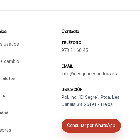
ios
Contacto
TELÉFONO
s usados
973 21 60 45
de cambio
EMAIL
info@desguacespedros.es
 pilotos
UBICACIÓN
ería
Pol. Ind. "El Segre", Ptda. Les
Canals 38, 25191 - Lleida
cidad
Consultar por WhatsApp
isores