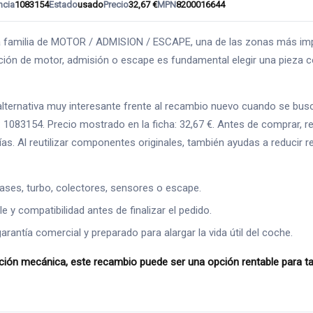
ncia
1083154
Estado
usado
Precio
32,67 €
MPN
8200016644
milia de MOTOR / ADMISION / ESCAPE, una de las zonas más import
ión de motor, admisión o escape es fundamental elegir una pieza co
rnativa muy interesante frente al recambio nuevo cuando se busca a
 1083154. Precio mostrado en la ficha: 32,67 €. Antes de comprar, 
afías. Al reutilizar componentes originales, también ayudas a reducir
ases, turbo, colectores, sensores o escape.
 y compatibilidad antes de finalizar el pedido.
ntía comercial y preparado para alargar la vida útil del coche.
mecánica, este recambio puede ser una opción rentable para talle