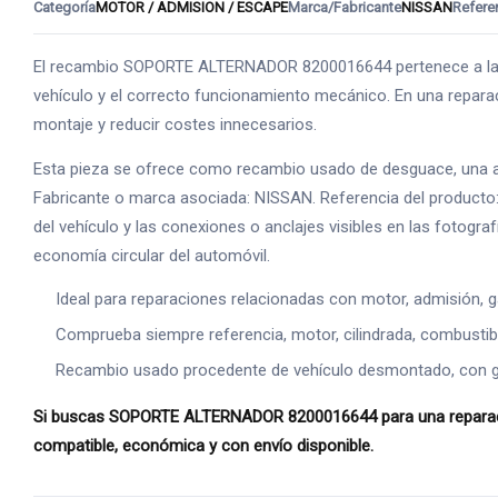
Categoría
MOTOR / ADMISION / ESCAPE
Marca/Fabricante
NISSAN
Refere
El recambio SOPORTE ALTERNADOR 8200016644 pertenece a la fa
vehículo y el correcto funcionamiento mecánico. En una reparac
montaje y reducir costes innecesarios.
Esta pieza se ofrece como recambio usado de desguace, una alte
Fabricante o marca asociada: NISSAN. Referencia del producto:
del vehículo y las conexiones o anclajes visibles en las fotogr
economía circular del automóvil.
Ideal para reparaciones relacionadas con motor, admisión, g
Comprueba siempre referencia, motor, cilindrada, combustible
Recambio usado procedente de vehículo desmontado, con gara
Si buscas SOPORTE ALTERNADOR 8200016644 para una reparación 
compatible, económica y con envío disponible.