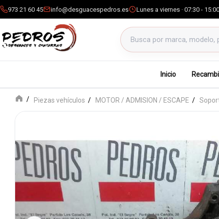
973 21 60 45
info@desguacespedros.es
Lunes a viernes · 07:30 - 15:0
Buscar productos
Inicio
Recambi
Piezas vehículos
MOTOR / ADMISION / ESCAPE
Soport