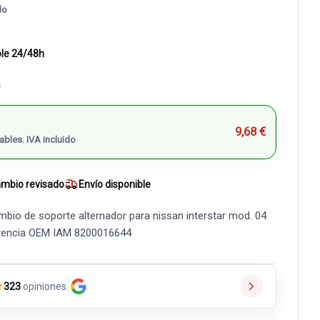
do
ble 24/48h
)
9,68 €
ables. IVA incluido
mbio revisado
Envío disponible
mbio de soporte alternador para nissan interstar mod. 04
eferencia OEM IAM 8200016644
★
323
opiniones