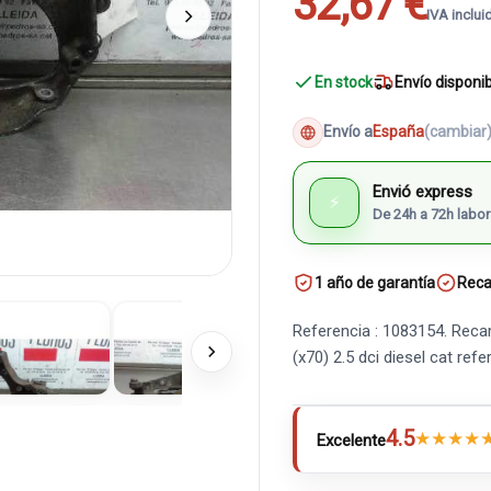
32,67 €
IVA inclui
En stock
Envío disponi
Envío a
España
(cambiar
Envió express
⚡
De 24h a 72h labor
1 año de garantía
Reca
Referencia : 1083154. Reca
(x70) 2.5 dci diesel cat r
4.5
★
★
★
★
Excelente