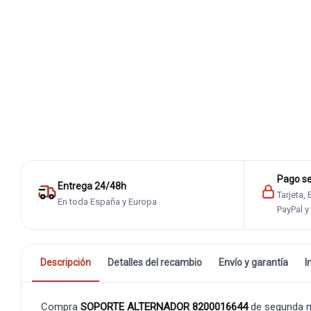
Pago s
Entrega 24/48h
Tarjeta,
En toda España y Europa
PayPal y
Descripción
Detalles del recambio
Envío y garantía
I
Compra
SOPORTE ALTERNADOR 8200016644
de segunda m