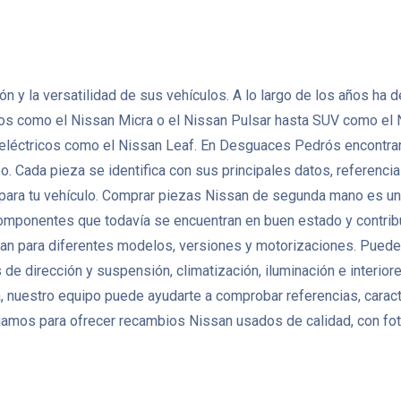
ción y la versatilidad de sus vehículos. A lo largo de los años 
tos como el Nissan Micra o el Nissan Pulsar hasta SUV como el 
 eléctricos como el Nissan Leaf. En Desguaces Pedrós encontra
Cada pieza se identifica con sus principales datos, referencias 
 para tu vehículo. Comprar piezas Nissan de segunda mano es una
r componentes que todavía se encuentran en buen estado y contribu
n para diferentes modelos, versiones y motorizaciones. Puedes
de dirección y suspensión, climatización, iluminación e interio
 nuestro equipo puede ayudarte a comprobar referencias, caracte
amos para ofrecer recambios Nissan usados de calidad, con foto