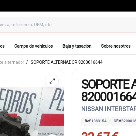
0
os
Campa de vehículos
Baja y tasación
Sobre nosotros
e alternador
SOPORTE ALTERNADOR 8200016644
SOPORTE 
82000166
NISSAN INTERSTAR 
Ref.
1083154
OEM
820001