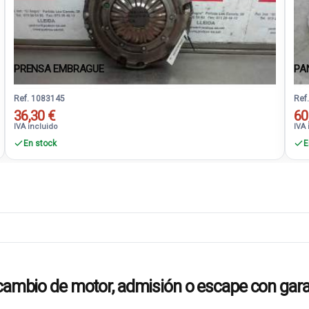
PRENSA EMBRAGUE
PA
Ref. 1083145
Ref
36,30 €
60
IVA incluido
IVA 
En stock
E
bio de motor, admisión o escape con gara