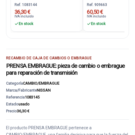
Ref. 1083144
Ref. 909663
36,30 €
60,50 €
IVA incluido
IVA incluido
En stock
En stock
RECAMBIO DE CAJA DE CAMBIOS O EMBRAGUE
PRENSA EMBRAGUE: pieza de cambio o embrague
para reparación de transmisión
Categoría
CAMBIO/EMBRAGUE
Marca/Fabricante
NISSAN
Referencia
1083145
Estado
usado
Precio
36,30 €
El producto PRENSA EMBRAGUE pertenece a
CAMBIO/EMBRAGUE, una familia decisiva para que la fuerza del