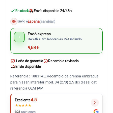
En stock
Envío disponible 24/48h
España
(cambiar)
Envío a
Envió express
⚡
De 24h a 72h laborables. IVA incluido
9,68 €
1 año de garantía
Recambio revisado
Envío disponible
Referencia : 1083145. Recambio de prensa embrague
para nissan interstar mod. 04 (x70) 2.5 dci diesel cat
referencia OEM IAM
4.5
Excelente
★
★
★
★
★
323
opiniones