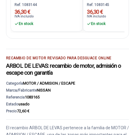
Ref. 1083144
Ref. 1083145
36,30 €
36,30 €
IVA incluido
IVA incluido
En stock
En stock
RECAMBIO DE MOTOR REVISADO PARA DESGUACE ONLINE
ARBOL DE LEVAS: recambio de motor, admisión o
escape con garantía
Categoría
MOTOR / ADMISION / ESCAPE
Marca/Fabricante
NISSAN
Referencia
1083165
Estado
usado
Precio
72,60 €
El recambio ARBOL DE LEVAS pertenece a la familia de MOTOR /
ADMISION / ESCAPE, una de las zonas más importantes para el