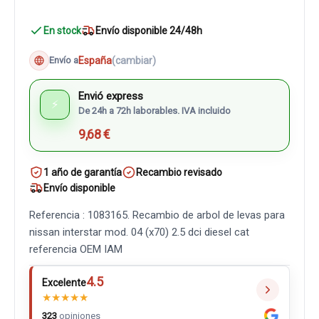
En stock
Envío disponible 24/48h
España
(cambiar)
Envío a
Envió express
⚡
De 24h a 72h laborables. IVA incluido
9,68 €
1 año de garantía
Recambio revisado
Envío disponible
Referencia : 1083165. Recambio de arbol de levas para
nissan interstar mod. 04 (x70) 2.5 dci diesel cat
referencia OEM IAM
4.5
Excelente
★
★
★
★
★
323
opiniones