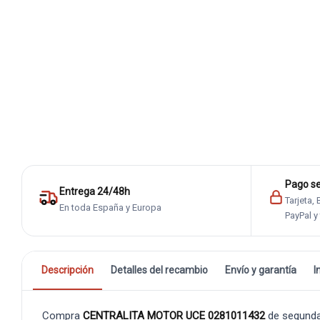
Pago s
Entrega 24/48h
Tarjeta,
En toda España y Europa
PayPal y
Descripción
Detalles del recambio
Envío y garantía
I
Compra
CENTRALITA MOTOR UCE 0281011432
de segunda