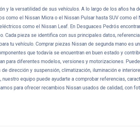
ción y la versatilidad de sus vehículos. A lo largo de los años 
tos como el Nissan Micra o el Nissan Pulsar hasta SUV como el 
 eléctricos como el Nissan Leaf. En Desguaces Pedrós encontra
Cada pieza se identifica con sus principales datos, referencias 
 para tu vehículo. Comprar piezas Nissan de segunda mano es una
r componentes que todavía se encuentran en buen estado y contribu
n para diferentes modelos, versiones y motorizaciones. Puedes
de dirección y suspensión, climatización, iluminación e interio
 nuestro equipo puede ayudarte a comprobar referencias, caracte
amos para ofrecer recambios Nissan usados de calidad, con foto