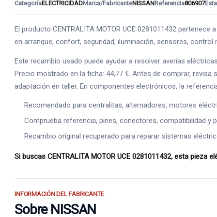
Categoría
ELECTRICIDAD
Marca/Fabricante
NISSAN
Referencia
806907
Est
El producto CENTRALITA MOTOR UCE 0281011432 pertenece a ELE
en arranque, confort, seguridad, iluminación, sensores, control
Este recambio usado puede ayudar a resolver averías eléctrica
Precio mostrado en la ficha: 44,77 €. Antes de comprar, revisa 
adaptación en taller. En componentes electrónicos, la referenci
Recomendado para centralitas, alternadores, motores eléct
Comprueba referencia, pines, conectores, compatibilidad y p
Recambio original recuperado para reparar sistemas eléctric
Si buscas CENTRALITA MOTOR UCE 0281011432, esta pieza eléctr
INFORMACIÓN DEL FABRICANTE
Sobre NISSAN