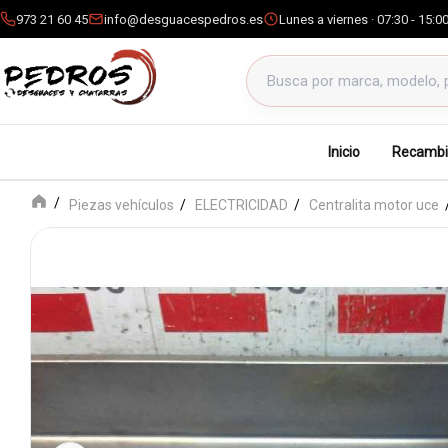
973 21 60 45
info@desguacespedros.es
Lunes a viernes · 07:30 - 15:0
Buscar productos
Inicio
Recambi
Piezas vehículos
ELECTRICIDAD
Centralita motor uce