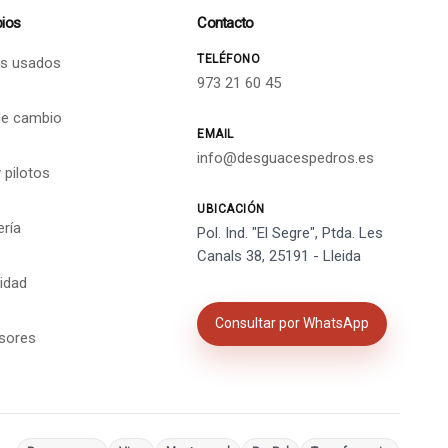
ios
Contacto
TELÉFONO
s usados
973 21 60 45
de cambio
EMAIL
info@desguacespedros.es
 pilotos
UBICACIÓN
ería
Pol. Ind. "El Segre", Ptda. Les
Canals 38, 25191 - Lleida
cidad
Consultar por WhatsApp
isores