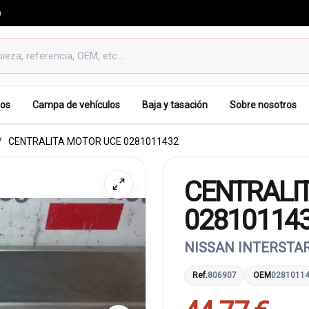
0
os
Campa de vehículos
Baja y tasación
Sobre nosotros
CENTRALITA MOTOR UCE 0281011432
CENTRALI
02810114
NISSAN INTERSTAR 
Ref.
806907
OEM
0281011