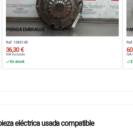
PRENSA EMBRAGUE
PA
Ref. 1083145
Ref
36,30 €
60
IVA incluido
IVA 
En stock
E
za eléctrica usada compatible