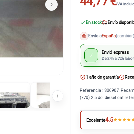
44,77 €
IVA inclui
En stock
Envío disponi
Envío a
España
(cambiar
Envió express
⚡
De 24h a 72h labor
1 año de garantía
Reca
Referencia : 806907. Recam
(x70) 2.5 dci diesel cat r
4.5
★
★
★
★
Excelente