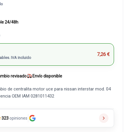
do
ble 24/48h
)
7,26 €
ables. IVA incluido
mbio revisado
Envío disponible
bio de centralita motor uce para nissan interstar mod. 04
eferencia OEM IAM 0281011432
★
323
opiniones