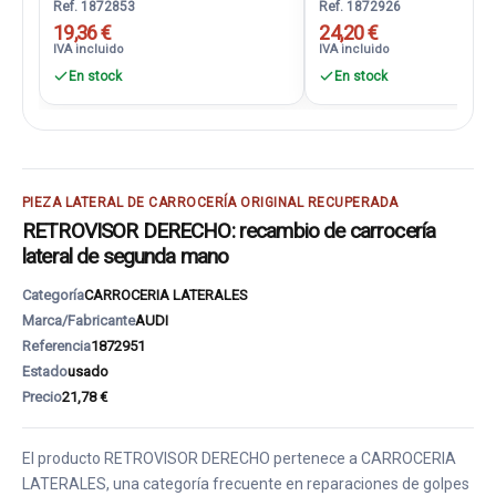
Ref. 1872853
Ref. 1872926
19,36 €
24,20 €
IVA incluido
IVA incluido
En stock
En stock
PIEZA LATERAL DE CARROCERÍA ORIGINAL RECUPERADA
RETROVISOR DERECHO: recambio de carrocería
lateral de segunda mano
Categoría
CARROCERIA LATERALES
Marca/Fabricante
AUDI
Referencia
1872951
Estado
usado
Precio
21,78 €
El producto RETROVISOR DERECHO pertenece a CARROCERIA
LATERALES, una categoría frecuente en reparaciones de golpes