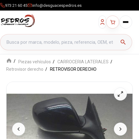
973 21 60 45
info@desguacespedros.es
Buscar productos
search
Piezas vehículos
CARROCERIA LATERALES
Retrovisor derecho
RETROVISOR DERECHO