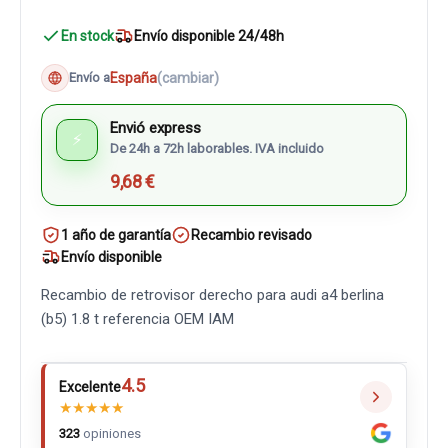
En stock
Envío disponible 24/48h
España
(cambiar)
Envío a
Envió express
⚡
De 24h a 72h laborables. IVA incluido
9,68 €
1 año de garantía
Recambio revisado
Envío disponible
Recambio de retrovisor derecho para audi a4 berlina
(b5) 1.8 t referencia OEM IAM
4.5
Excelente
★
★
★
★
★
323
opiniones