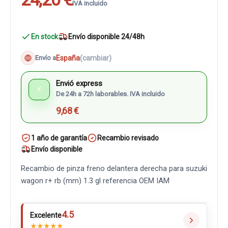
IVA incluido
En stock
Envío disponible 24/48h
España
(cambiar)
Envío a
Envió express
⚡
De 24h a 72h laborables. IVA incluido
9,68 €
1 año de garantía
Recambio revisado
Envío disponible
Recambio de pinza freno delantera derecha para suzuki
wagon r+ rb (mm) 1.3 gl referencia OEM IAM
4.5
Excelente
★
★
★
★
★