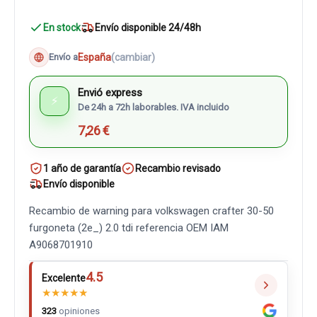
En stock
Envío disponible 24/48h
España
(cambiar)
Envío a
Envió express
⚡
De 24h a 72h laborables. IVA incluido
7,26 €
1 año de garantía
Recambio revisado
Envío disponible
Recambio de warning para volkswagen crafter 30-50
furgoneta (2e_) 2.0 tdi referencia OEM IAM
A9068701910
4.5
Excelente
★
★
★
★
★
323
opiniones