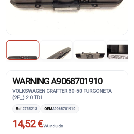
WARNING A9068701910
VOLKSWAGEN CRAFTER 30-50 FURGONETA
(2E_) 2.0 TDI
Ref.
2735213
OEM
A9068701910
14,52 €
IVA incluido