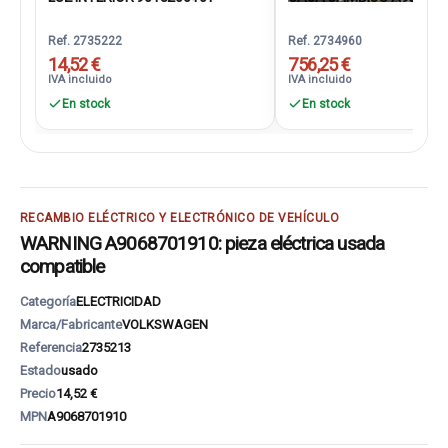
Ref. 2735222
Ref. 2734960
14,52 €
756,25 €
IVA incluido
IVA incluido
En stock
En stock
RECAMBIO ELÉCTRICO Y ELECTRÓNICO DE VEHÍCULO
WARNING A9068701910: pieza eléctrica usada
compatible
Categoría
ELECTRICIDAD
Marca/Fabricante
VOLKSWAGEN
Referencia
2735213
Estado
usado
Precio
14,52 €
MPN
A9068701910