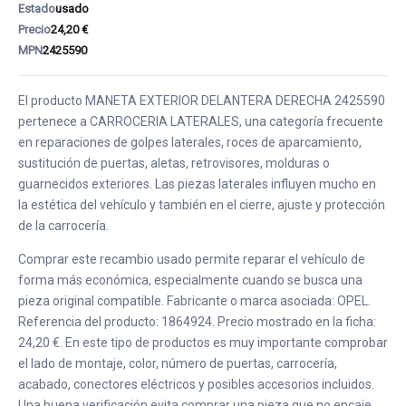
Estado
usado
Precio
24,20 €
MPN
2425590
El producto MANETA EXTERIOR DELANTERA DERECHA 2425590
pertenece a CARROCERIA LATERALES, una categoría frecuente
en reparaciones de golpes laterales, roces de aparcamiento,
sustitución de puertas, aletas, retrovisores, molduras o
guarnecidos exteriores. Las piezas laterales influyen mucho en
la estética del vehículo y también en el cierre, ajuste y protección
de la carrocería.
Comprar este recambio usado permite reparar el vehículo de
forma más económica, especialmente cuando se busca una
pieza original compatible. Fabricante o marca asociada: OPEL.
Referencia del producto: 1864924. Precio mostrado en la ficha:
24,20 €. En este tipo de productos es muy importante comprobar
el lado de montaje, color, número de puertas, carrocería,
acabado, conectores eléctricos y posibles accesorios incluidos.
Una buena verificación evita comprar una pieza que no encaje