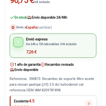
90,75 €
IVA incluido
En stock
Envío disponible 24/48h
España
(cambiar)
Envío a
Envió express
⚡
De 24h a 72h laborables. IVA incluido
7,26 €
1 año de garantía
Recambio revisado
Envío disponible
Referencia : 590873. Recambio de soporte filtro aceite
para nissan qashqai (j10) 2.0 dci turbodiesel cat
referencia OEM IAM 8209781898
4.5
Excelente