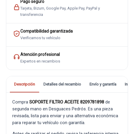
Pago seguro
Tarjeta, Bizum, Google Pay, Apple Pay, PayPal y
transferencia
Compatibilidad garantizada
Verificamos tu vehículo
Atención profesional
Expertos en recambios
Descripción
Detalles del recambio
Envío y garantía
Info
Compra
SOPORTE FILTRO ACEITE 8209781898
de
segunda mano en Desguaces Pedrós. Es una pieza
revisada, lista para enviar y una alternativa económica
para reparar tu vehículo con garantía.
Antes de realizar el pedido, revisa la referencia interna,