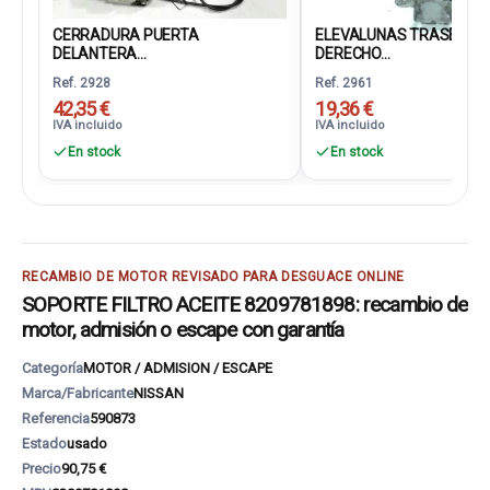
CERRADURA PUERTA
ELEVALUNAS TRASERO
DELANTERA...
DERECHO...
Ref. 2928
Ref. 2961
42,35 €
19,36 €
IVA incluido
IVA incluido
En stock
En stock
RECAMBIO DE MOTOR REVISADO PARA DESGUACE ONLINE
SOPORTE FILTRO ACEITE 8209781898: recambio de
motor, admisión o escape con garantía
Categoría
MOTOR / ADMISION / ESCAPE
Marca/Fabricante
NISSAN
Referencia
590873
Estado
usado
Precio
90,75 €