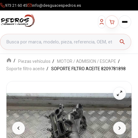
973 21 60 45
info@desguacespedros.es
Buscar productos
search
Piezas vehículos
MOTOR / ADMISION / ESCAPE
Soporte filtro aceite
SOPORTE FILTRO ACEITE 8209781898