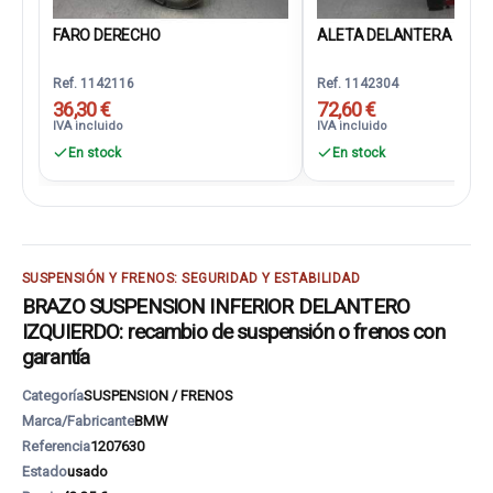
FARO DERECHO
ALETA DELANTERA IZQU
Ref. 1142116
Ref. 1142304
36,30 €
72,60 €
IVA incluido
IVA incluido
En stock
En stock
SUSPENSIÓN Y FRENOS: SEGURIDAD Y ESTABILIDAD
BRAZO SUSPENSION INFERIOR DELANTERO
IZQUIERDO: recambio de suspensión o frenos con
garantía
Categoría
SUSPENSION / FRENOS
Marca/Fabricante
BMW
Referencia
1207630
Estado
usado