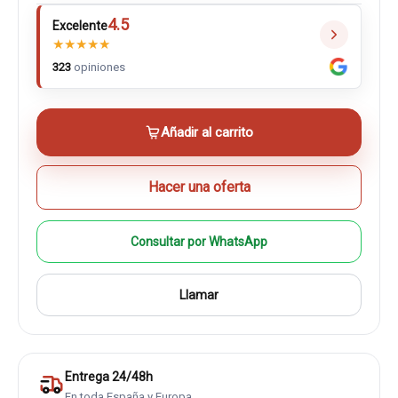
4.5
Excelente
★
★
★
★
★
323
opiniones
Añadir al carrito
Hacer una oferta
Consultar por WhatsApp
Llamar
Entrega 24/48h
En toda España y Europa