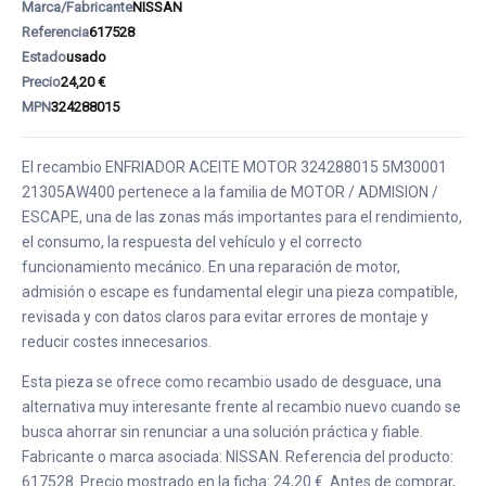
Marca/Fabricante
NISSAN
Referencia
617528
Estado
usado
Precio
24,20 €
MPN
324288015
El recambio ENFRIADOR ACEITE MOTOR 324288015 5M30001
21305AW400 pertenece a la familia de MOTOR / ADMISION /
ESCAPE, una de las zonas más importantes para el rendimiento,
el consumo, la respuesta del vehículo y el correcto
funcionamiento mecánico. En una reparación de motor,
admisión o escape es fundamental elegir una pieza compatible,
revisada y con datos claros para evitar errores de montaje y
reducir costes innecesarios.
Esta pieza se ofrece como recambio usado de desguace, una
alternativa muy interesante frente al recambio nuevo cuando se
busca ahorrar sin renunciar a una solución práctica y fiable.
Fabricante o marca asociada: NISSAN. Referencia del producto:
617528. Precio mostrado en la ficha: 24,20 €. Antes de comprar,