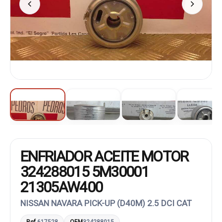
ENFRIADOR ACEITE MOTOR
324288015 5M30001
21305AW400
NISSAN NAVARA PICK-UP (D40M) 2.5 DCI CAT
Ref.
617528
OEM
324288015