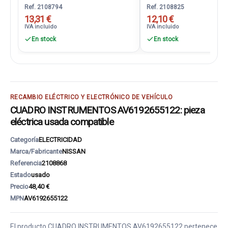
Ref. 2108794
Ref. 2108825
13,31 €
12,10 €
IVA incluido
IVA incluido
En stock
En stock
RECAMBIO ELÉCTRICO Y ELECTRÓNICO DE VEHÍCULO
CUADRO INSTRUMENTOS AV6192655122: pieza
eléctrica usada compatible
Categoría
ELECTRICIDAD
Marca/Fabricante
NISSAN
Referencia
2108868
Estado
usado
Precio
48,40 €
MPN
AV6192655122
El producto CUADRO INSTRUMENTOS AV6192655122 pertenece