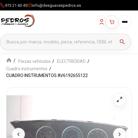
973 21 60 45
info@desguacespedros.es
Buscar productos
search
Piezas vehículos
ELECTRICIDAD
Cuadro instrumentos
CUADRO INSTRUMENTOS AV6192655122