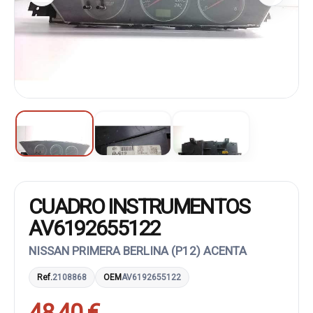
CUADRO INSTRUMENTOS
AV6192655122
NISSAN PRIMERA BERLINA (P12) ACENTA
Ref.
2108868
OEM
AV6192655122
48,40 €