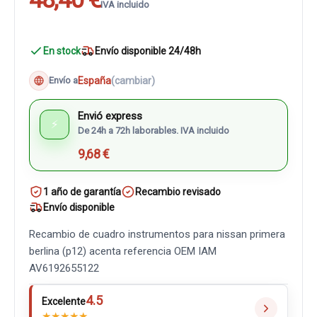
IVA incluido
En stock
Envío disponible 24/48h
España
(cambiar)
Envío a
Envió express
⚡
De 24h a 72h laborables. IVA incluido
9,68 €
1 año de garantía
Recambio revisado
Envío disponible
Recambio de cuadro instrumentos para nissan primera
berlina (p12) acenta referencia OEM IAM
AV6192655122
4.5
Excelente
★
★
★
★
★