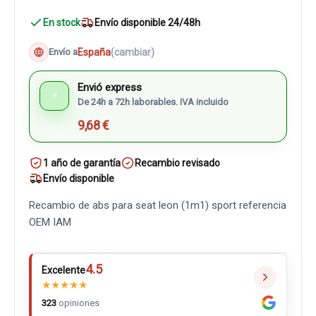
En stock
Envío disponible 24/48h
España
(cambiar)
Envío a
Envió express
⚡
De 24h a 72h laborables. IVA incluido
9,68 €
1 año de garantía
Recambio revisado
Envío disponible
Recambio de abs para seat leon (1m1) sport referencia
OEM IAM
4.5
Excelente
★
★
★
★
★
323
opiniones