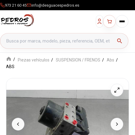
973 21 60 45
info@desguacespedros.es
Buscar productos
search
Piezas vehículos
SUSPENSION / FRENOS
Abs
ABS