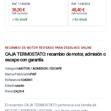
Ref. 1186846
Ref. 1240354
36,30 €
48,40 €
IVA incluido
IVA incluido
En stock
En stock
RECAMBIO DE MOTOR REVISADO PARA DESGUACE ONLINE
CAJA TERMOSTATO: recambio de motor, admisión o
escape con garantía
Categoría
MOTOR / ADMISION / ESCAPE
Marca/Fabricante
FIAT
Referencia
1240361
Estado
usado
Precio
24,20 €
El recambio CAJA TERMOSTATO pertenece a la familia de
MOTOR / ADMISION / ESCAPE, una de las zonas más