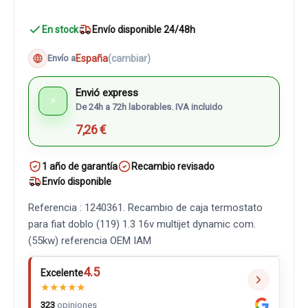
En stock
Envío disponible 24/48h
España
(cambiar)
Envío a
Envió express
⚡
De 24h a 72h laborables. IVA incluido
7,26 €
1 año de garantía
Recambio revisado
Envío disponible
Referencia : 1240361. Recambio de caja termostato
para fiat doblo (119) 1.3 16v multijet dynamic com.
(55kw) referencia OEM IAM
4.5
Excelente
★
★
★
★
★
323
opiniones