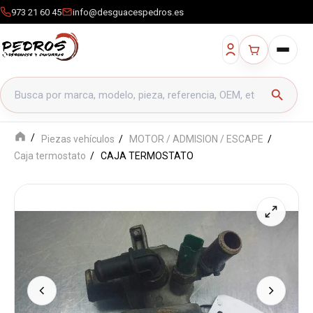
973 21 60 45
info@desguacespedros.es
Buscar productos
search
Piezas vehículos
MOTOR / ADMISION / ESCAPE
Caja termostato
CAJA TERMOSTATO