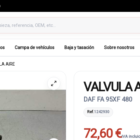
0
os
Campa de vehículos
Baja y tasación
Sobre nosotros
LA AIRE
VALVULA A
DAF FA 95XF 480
Ref.
1242930
72,60 €
IVA inclui