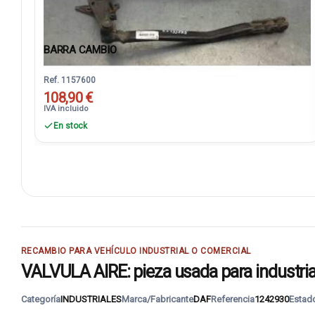
BARRA CAMBIO
Ref. 1157600
108,90 €
IVA incluido
En stock
RECAMBIO PARA VEHÍCULO INDUSTRIAL O COMERCIAL
VALVULA AIRE: pieza usada para industrial
Categoría
INDUSTRIALES
Marca/Fabricante
DAF
Referencia
1242930
Estad