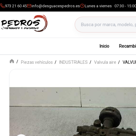
973 21 60 45
info@desguacespedros.es
Lunes a viernes · 07:30 - 15:0
Buscar productos
Inicio
Recambi
Piezas vehículos
INDUSTRIALES
Valvula aire
VALVU