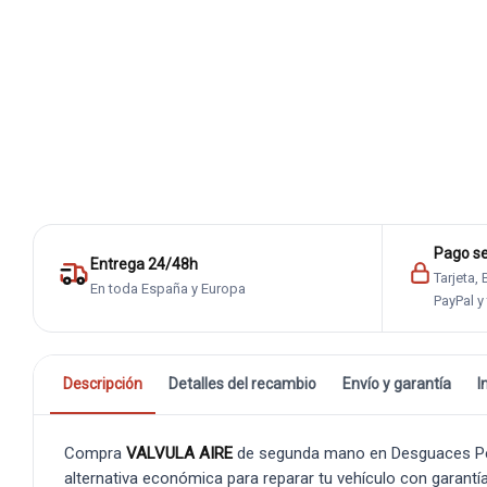
Pago s
Entrega 24/48h
Tarjeta,
En toda España y Europa
PayPal y
Descripción
Detalles del recambio
Envío y garantía
I
Compra
VALVULA AIRE
de segunda mano en Desguaces Pedr
alternativa económica para reparar tu vehículo con garantía