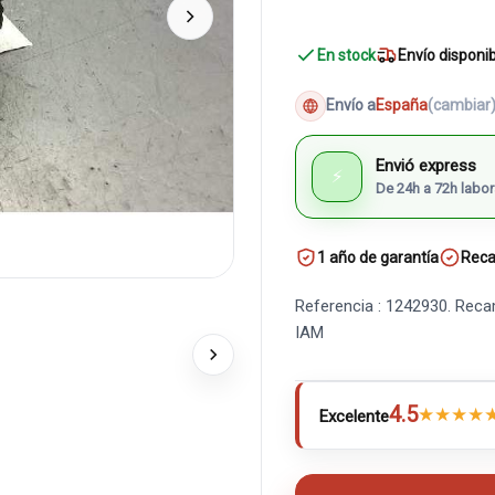
En stock
Envío disponi
Envío a
España
(cambiar
Envió express
⚡
De 24h a 72h labor
1 año de garantía
Reca
Referencia : 1242930. Reca
IAM
4.5
★
★
★
★
Excelente