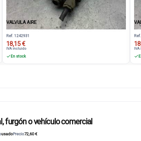
VALVULA AIRE
VA
Ref. 1242931
Ref
18,15 €
18
IVA incluido
IVA 
En stock
E
, furgón o vehículo comercial
o
usado
Precio
72,60 €