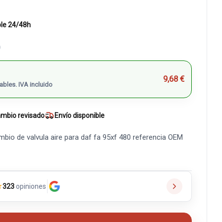
ble 24/48h
)
9,68 €
ables. IVA incluido
mbio revisado
Envío disponible
mbio de valvula aire para daf fa 95xf 480 referencia OEM
★
323
opiniones