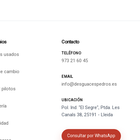
ios
Contacto
TELÉFONO
s usados
973 21 60 45
de cambio
EMAIL
info@desguacespedros.es
 pilotos
UBICACIÓN
ería
Pol. Ind. "El Segre", Ptda. Les
Canals 38, 25191 - Lleida
cidad
Consultar por WhatsApp