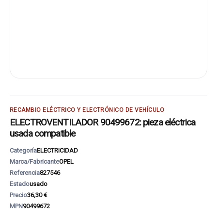
RECAMBIO ELÉCTRICO Y ELECTRÓNICO DE VEHÍCULO
ELECTROVENTILADOR 90499672: pieza eléctrica
usada compatible
Categoría
ELECTRICIDAD
Marca/Fabricante
OPEL
Referencia
827546
Estado
usado
Precio
36,30 €
MPN
90499672