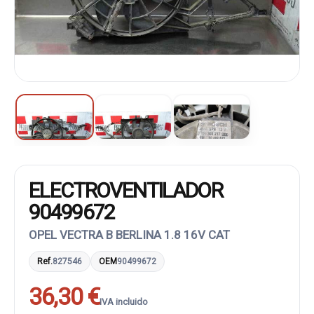
ELECTROVENTILADOR
90499672
OPEL VECTRA B BERLINA 1.8 16V CAT
Ref.
827546
OEM
90499672
36,30 €
IVA incluido