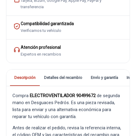
Tarjeta, Bizum, Google Pay, Apple Pay, PayPal y
transferencia
Compatibilidad garantizada
Verificamos tu vehículo
Atención profesional
Expertos en recambios
Descripción
Detalles del recambio
Envío y garantía
Info
Compra
ELECTROVENTILADOR 90499672
de segunda
mano en Desguaces Pedrós. Es una pieza revisada,
lista para enviar y una alternativa económica para
reparar tu vehículo con garantía.
Antes de realizar el pedido, revisa la referencia interna,
el código OEM y las características del recambio para