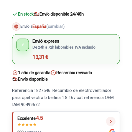
En stock
Envío disponible 24/48h
España
(cambiar)
Envío a
Envió express
⚡
De 24h a 72h laborables. IVA incluido
13,31 €
1 año de garantía
Recambio revisado
Envío disponible
Referencia : 827546. Recambio de electroventilador
para opel vectra b berlina 1.8 16v cat referencia OEM
IAM 90499672
4.5
Excelente
★
★
★
★
★