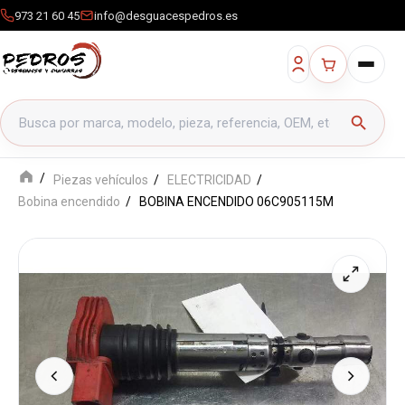
973 21 60 45
info@desguacespedros.es
Buscar productos
search
Piezas vehículos
ELECTRICIDAD
Bobina encendido
BOBINA ENCENDIDO 06C905115M