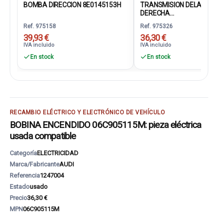
BOMBA DIRECCION 8E0145153H
TRANSMISION DELANTE
DERECHA...
Ref. 975158
Ref. 975326
39,93 €
36,30 €
IVA incluido
IVA incluido
En stock
En stock
RECAMBIO ELÉCTRICO Y ELECTRÓNICO DE VEHÍCULO
BOBINA ENCENDIDO 06C905115M: pieza eléctrica
usada compatible
Categoría
ELECTRICIDAD
Marca/Fabricante
AUDI
Referencia
1247004
Estado
usado
Precio
36,30 €
MPN
06C905115M