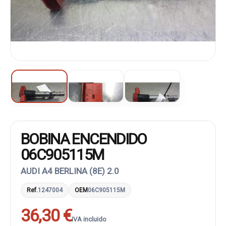
BOBINA ENCENDIDO
06C905115M
AUDI A4 BERLINA (8E) 2.0
Ref.
1247004
OEM
06C905115M
36,30 €
IVA incluido