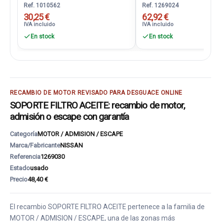
Ref. 1010562
Ref. 1269024
30,25 €
62,92 €
IVA incluido
IVA incluido
En stock
En stock
RECAMBIO DE MOTOR REVISADO PARA DESGUACE ONLINE
SOPORTE FILTRO ACEITE: recambio de motor,
admisión o escape con garantía
Categoría
MOTOR / ADMISION / ESCAPE
Marca/Fabricante
NISSAN
Referencia
1269030
Estado
usado
Precio
48,40 €
El recambio SOPORTE FILTRO ACEITE pertenece a la familia de
MOTOR / ADMISION / ESCAPE, una de las zonas más