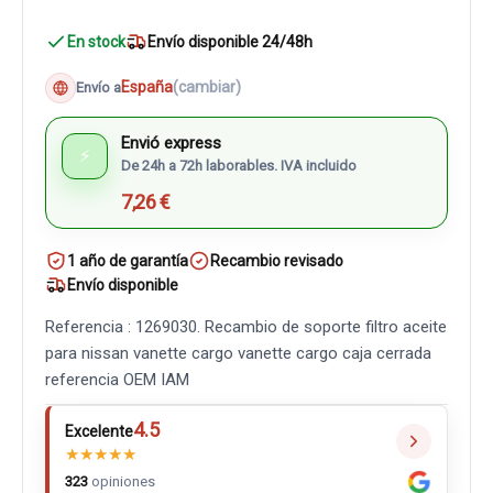
En stock
Envío disponible 24/48h
España
(cambiar)
Envío a
Envió express
⚡
De 24h a 72h laborables. IVA incluido
7,26 €
1 año de garantía
Recambio revisado
Envío disponible
Referencia : 1269030. Recambio de soporte filtro aceite
para nissan vanette cargo vanette cargo caja cerrada
referencia OEM IAM
4.5
Excelente
★
★
★
★
★
323
opiniones