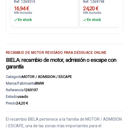
Ref. 1269210
Ref. 1269198
16,94 €
24,20 €
IVA incluido
IVA incluido
En stock
En stock
RECAMBIO DE MOTOR REVISADO PARA DESGUACE ONLINE
BIELA: recambio de motor, admisión o escape con
garantía
Categoría
MOTOR / ADMISION / ESCAPE
Marca/Fabricante
BMW
Referencia
1269197
Estado
usado
Precio
24,20 €
El recambio BIELA pertenece a la familia de MOTOR / ADMISION
/ ESCAPE, una de las zonas más importantes para el