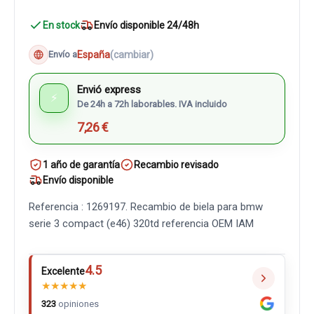
En stock
Envío disponible 24/48h
España
(cambiar)
Envío a
Envió express
⚡
De 24h a 72h laborables. IVA incluido
7,26 €
1 año de garantía
Recambio revisado
Envío disponible
Referencia : 1269197. Recambio de biela para bmw
serie 3 compact (e46) 320td referencia OEM IAM
4.5
Excelente
★
★
★
★
★
323
opiniones