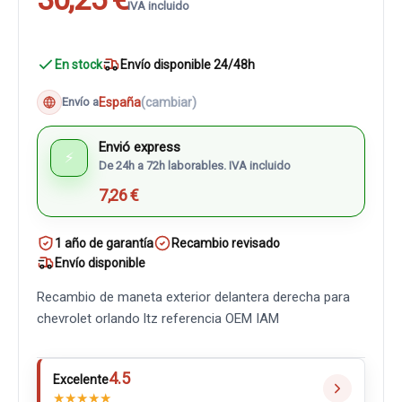
IVA incluido
En stock
Envío disponible 24/48h
España
(cambiar)
Envío a
Envió express
⚡
De 24h a 72h laborables. IVA incluido
7,26 €
1 año de garantía
Recambio revisado
Envío disponible
Recambio de maneta exterior delantera derecha para
chevrolet orlando ltz referencia OEM IAM
4.5
Excelente
★
★
★
★
★