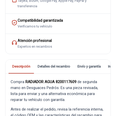
Tarjeta, Bizum, Google Pay, Apple Pay, PayPal y
transferencia
Compatibilidad garantizada
Verificamos tu vehículo
Atención profesional
Expertos en recambios
Descripción
Detalles del recambio
Envío y garantía
Info
Compra
RADIADOR AGUA 8200117609
de segunda
mano en Desguaces Pedrós. Es una pieza revisada,
lista para enviar y una alternativa económica para
reparar tu vehículo con garantía.
Antes de realizar el pedido, revisa la referencia interna,
el código OEM y las características del recambio para