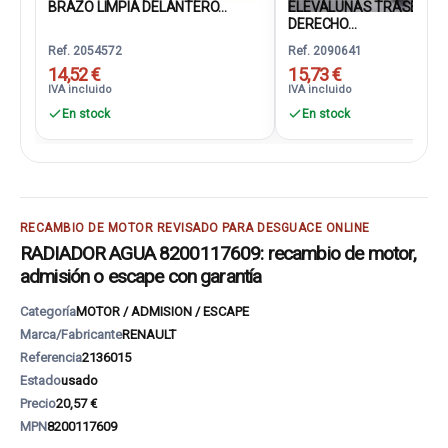
BRAZO LIMPIA DELANTERO...
ELEVALUNAS TRASERO
DERECHO...
Ref. 2054572
Ref. 2090641
14,52 €
15,73 €
IVA incluido
IVA incluido
En stock
En stock
RECAMBIO DE MOTOR REVISADO PARA DESGUACE ONLINE
RADIADOR AGUA 8200117609: recambio de motor,
admisión o escape con garantía
Categoría
MOTOR / ADMISION / ESCAPE
Marca/Fabricante
RENAULT
Referencia
2136015
Estado
usado
Precio
20,57 €
MPN
8200117609