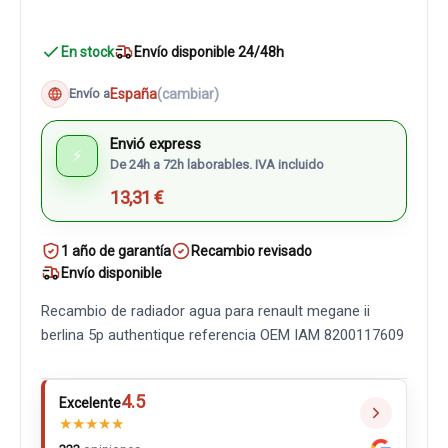
En stock
Envío disponible 24/48h
España
(cambiar)
Envío a
Envió express
⚡
De 24h a 72h laborables. IVA incluido
13,31 €
1 año de garantía
Recambio revisado
Envío disponible
Recambio de radiador agua para renault megane ii
berlina 5p authentique referencia OEM IAM 8200117609
4.5
Excelente
★
★
★
★
★