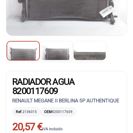
RADIADOR AGUA
8200117609
RENAULT MEGANE II BERLINA 5P AUTHENTIQUE
Ref.
2136015
OEM
8200117609
20,57 €
IVA incluido