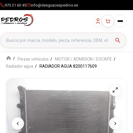
973 21 60 45
info@desguacespedros.es
Buscar productos
search
Piezas vehículos
MOTOR / ADMISION / ESCAPE
Radiador agua
RADIADOR AGUA 8200117609