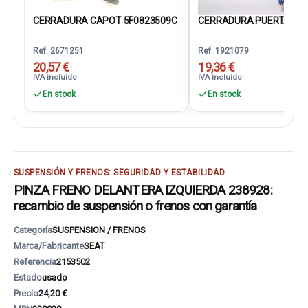
CERRADURA CAPOT 5F0823509C
CERRADURA PUERTA TRA
Ref. 2671251
Ref. 1921079
20,57 €
19,36 €
IVA incluido
IVA incluido
En stock
En stock
SUSPENSIÓN Y FRENOS: SEGURIDAD Y ESTABILIDAD
PINZA FRENO DELANTERA IZQUIERDA 238928:
recambio de suspensión o frenos con garantía
Categoría
SUSPENSION / FRENOS
Marca/Fabricante
SEAT
Referencia
2153502
Estado
usado
Precio
24,20 €