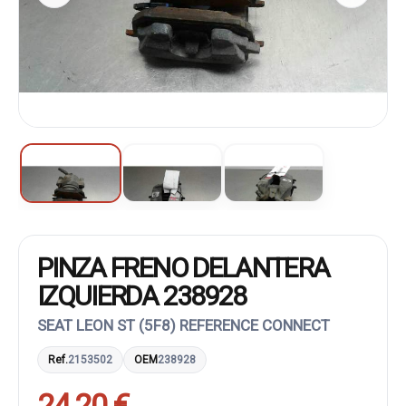
PINZA FRENO DELANTERA
IZQUIERDA 238928
SEAT LEON ST (5F8) REFERENCE CONNECT
Ref.
2153502
OEM
238928
24,20 €