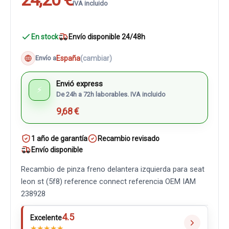
IVA incluido
En stock
Envío disponible 24/48h
España
(cambiar)
Envío a
Envió express
⚡
De 24h a 72h laborables. IVA incluido
9,68 €
1 año de garantía
Recambio revisado
Envío disponible
Recambio de pinza freno delantera izquierda para seat
leon st (5f8) reference connect referencia OEM IAM
238928
4.5
Excelente
★
★
★
★
★