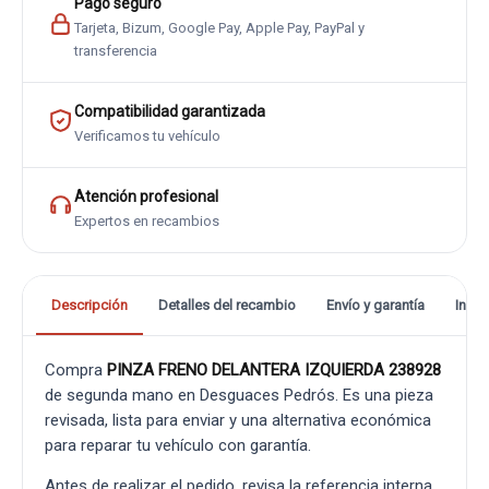
Pago seguro
Tarjeta, Bizum, Google Pay, Apple Pay, PayPal y
transferencia
Compatibilidad garantizada
Verificamos tu vehículo
Atención profesional
Expertos en recambios
Descripción
Detalles del recambio
Envío y garantía
Info
Compra
PINZA FRENO DELANTERA IZQUIERDA 238928
de segunda mano en Desguaces Pedrós. Es una pieza
revisada, lista para enviar y una alternativa económica
para reparar tu vehículo con garantía.
Antes de realizar el pedido, revisa la referencia interna,