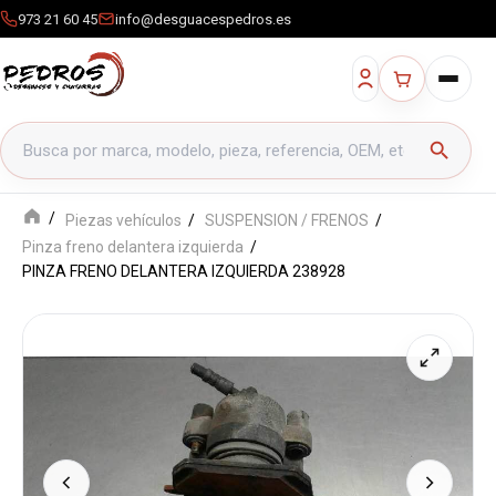
973 21 60 45
info@desguacespedros.es
Buscar productos
search
Piezas vehículos
SUSPENSION / FRENOS
Pinza freno delantera izquierda
PINZA FRENO DELANTERA IZQUIERDA 238928