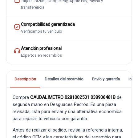
Tarjeta, Bizum, Google Pay, Apple Pay, PayPal y
transferencia
Compatibilidad garantizada
Verificamos tu vehículo
Atención profesional
Expertos en recambios
Descripción
Detalles del recambio
Envío y garantía
Info
Compra
CAUDALIMETRO 0281002531 038906461B
de
segunda mano en Desguaces Pedrós. Es una pieza
revisada, lista para enviar y una alternativa económica
para reparar tu vehículo con garantía.
Antes de realizar el pedido, revisa la referencia interna,
el código OEM y las características del recambio para