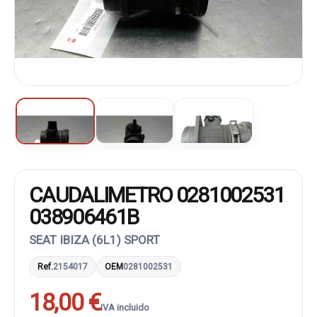
CAUDALIMETRO 0281002531
038906461B
SEAT IBIZA (6L1) SPORT
Ref.
2154017
OEM
0281002531
18,00 €
IVA incluido