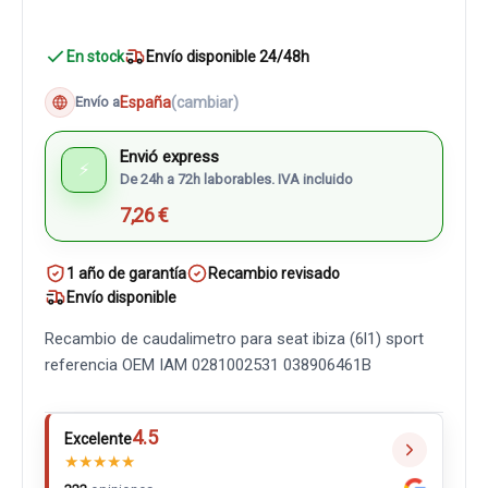
En stock
Envío disponible 24/48h
España
(cambiar)
Envío a
Envió express
⚡
De 24h a 72h laborables. IVA incluido
7,26 €
1 año de garantía
Recambio revisado
Envío disponible
Recambio de caudalimetro para seat ibiza (6l1) sport
referencia OEM IAM 0281002531 038906461B
4.5
Excelente
★
★
★
★
★