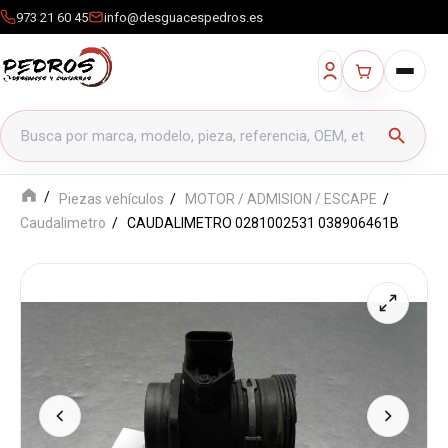
973 21 60 45
info@desguacespedros.es
Buscar productos
search
Piezas vehículos
MOTOR / ADMISION / ESCAPE
Caudalimetro
CAUDALIMETRO 0281002531 038906461B