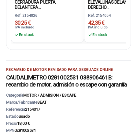
CERRADURA PUERTA
ELEVALUNAS DELANTER
DELANTERA...
DERECHO...
Ref. 2154026
Ref. 2154054
30,25 €
42,35 €
IVA incluido
IVA incluido
En stock
En stock
RECAMBIO DE MOTOR REVISADO PARA DESGUACE ONLINE
CAUDALIMETRO 0281002531 038906461B:
recambio de motor, admisión o escape con garantía
Categoría
MOTOR / ADMISION / ESCAPE
Marca/Fabricante
SEAT
Referencia
2154017
Estado
usado
Precio
18,00 €
MPN
0281002531