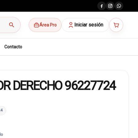
search
Iniciar sesión
Área Pro
Contacto
OR DERECHO 96227724
24
do