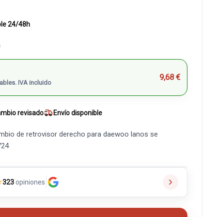
ble 24/48h
)
9,68 €
ables. IVA incluido
mbio revisado
Envío disponible
mbio de retrovisor derecho para daewoo lanos se
724
★
323
opiniones