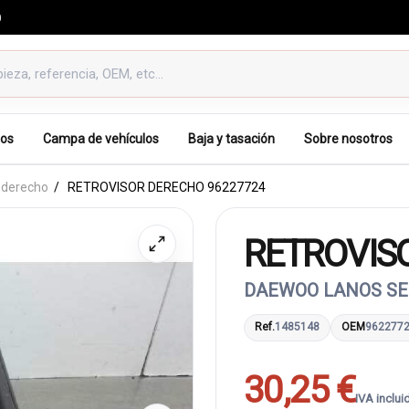
0
os
Campa de vehículos
Baja y tasación
Sobre nosotros
 derecho
RETROVISOR DERECHO 96227724
RETROVIS
DAEWOO LANOS SE
Ref.
1485148
OEM
962277
30,25 €
IVA inclui