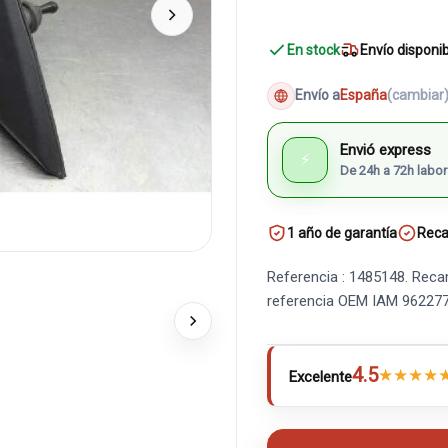
En stock
Envío disponi
Envío a
España
(cambiar
Envió express
⚡
De 24h a 72h labor
1 año de garantía
Reca
Referencia : 1485148. Reca
referencia OEM IAM 96227
4.5
★
★
★
★
Excelente