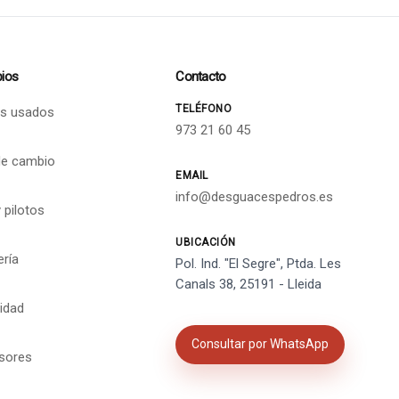
ios
Contacto
TELÉFONO
s usados
973 21 60 45
de cambio
EMAIL
info@desguacespedros.es
 pilotos
UBICACIÓN
ería
Pol. Ind. "El Segre", Ptda. Les
Canals 38, 25191 - Lleida
cidad
Consultar por WhatsApp
isores