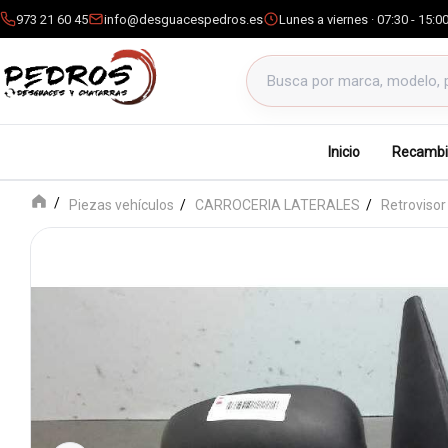
973 21 60 45
info@desguacespedros.es
Lunes a viernes · 07:30 - 15:0
Buscar productos
Inicio
Recambi
Piezas vehículos
CARROCERIA LATERALES
Retrovisor