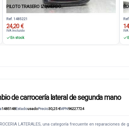
PILOTO TRASERO IZQUIERDO...
BO
Ref. 1485221
Ref
24,20 €
14
IVA incluido
IVA
En stock
E
 de carrocería lateral de segunda mano
a
1485148
Estado
usado
Precio
30,25 €
MPN
96227724
RIA LATERALES, una categoría frecuente en reparaciones de golpe