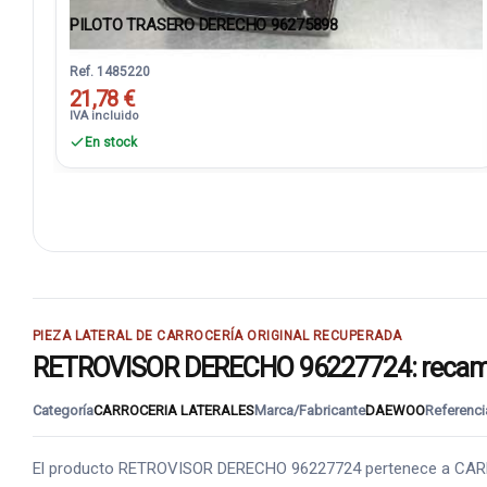
PILOTO TRASERO DERECHO 96275898
Ref. 1485220
21,78 €
IVA incluido
En stock
PIEZA LATERAL DE CARROCERÍA ORIGINAL RECUPERADA
RETROVISOR DERECHO 96227724: recambio
Categoría
CARROCERIA LATERALES
Marca/Fabricante
DAEWOO
Referenci
El producto RETROVISOR DERECHO 96227724 pertenece a CARROCE