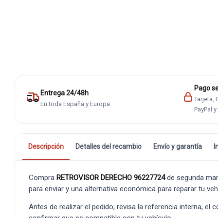
Pago s
Entrega 24/48h
Tarjeta,
En toda España y Europa
PayPal y
Descripción
Detalles del recambio
Envío y garantía
I
Compra
RETROVISOR DERECHO 96227724
de segunda mano
para enviar y una alternativa económica para reparar tu veh
Antes de realizar el pedido, revisa la referencia interna, el
confirmar que es compatible con tu vehículo.