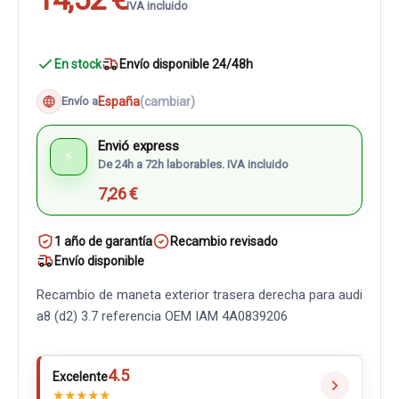
IVA incluido
En stock
Envío disponible 24/48h
España
(cambiar)
Envío a
Envió express
⚡
De 24h a 72h laborables. IVA incluido
7,26 €
1 año de garantía
Recambio revisado
Envío disponible
Recambio de maneta exterior trasera derecha para audi
a8 (d2) 3.7 referencia OEM IAM 4A0839206
4.5
Excelente
★
★
★
★
★