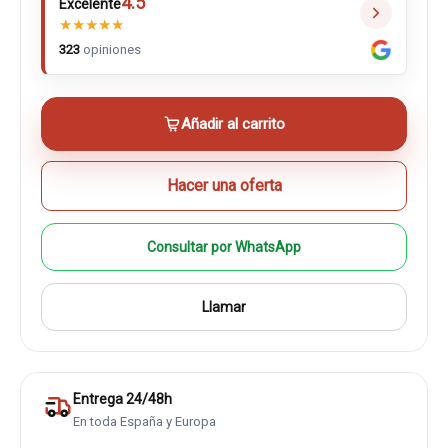
4.5
Excelente
★
★
★
★
★
323
opiniones
Añadir al carrito
Hacer una oferta
Consultar por WhatsApp
Llamar
Entrega 24/48h
En toda España y Europa