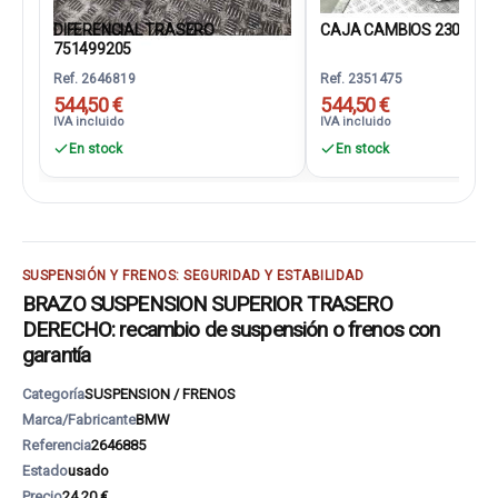
DIFERENCIAL TRASERO
CAJA CAMBIOS 2300861
751499205
Ref. 2646819
Ref. 2351475
544,50 €
544,50 €
IVA incluido
IVA incluido
En stock
En stock
SUSPENSIÓN Y FRENOS: SEGURIDAD Y ESTABILIDAD
BRAZO SUSPENSION SUPERIOR TRASERO
DERECHO: recambio de suspensión o frenos con
garantía
Categoría
SUSPENSION / FRENOS
Marca/Fabricante
BMW
Referencia
2646885
Estado
usado
Precio
24,20 €