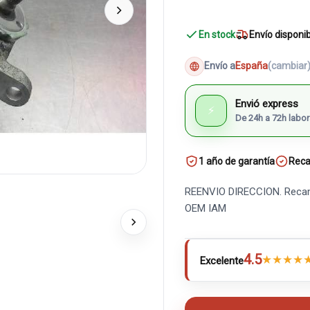
En stock
Envío disponi
Envío a
España
(cambiar
Envió express
⚡
De 24h a 72h labor
1 año de garantía
Reca
REENVIO DIRECCION. Recamb
OEM IAM
4.5
★
★
★
★
Excelente