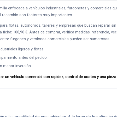
ia enfocada a vehículos industriales, furgonetas y comerciales qu
o del recambio son factores muy importantes.
para flotas, autónomos, talleres y empresas que buscan reparar sin
ficha: 108,90 €. Antes de comprar, verifica medidas, referencia, vers
es entre furgones y versiones comerciales pueden ser numerosas.
ustriales ligeros y flotas.
ipamiento antes del pedido.
n menor inversión.
r un vehículo comercial con rapidez, control de costes y una pieza 
ción y la versatilidad de sus vehículos. A lo largo de los años 