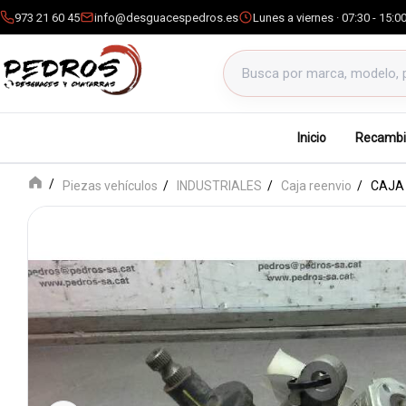
973 21 60 45
info@desguacespedros.es
Lunes a viernes · 07:30 - 15:0
Buscar productos
Inicio
Recambi
Piezas vehículos
INDUSTRIALES
Caja reenvio
CAJA