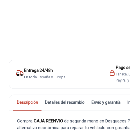
Pago s
Entrega 24/48h
Tarjeta,
En toda España y Europa
PayPal y
Descripción
Detalles del recambio
Envío y garantía
I
Compra
CAJA REENVIO
de segunda mano en Desguaces Pedr
alternativa económica para reparar tu vehículo con garantía