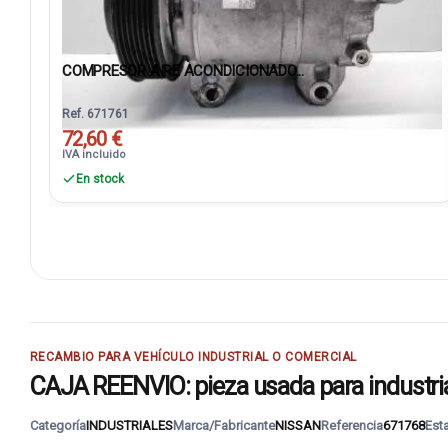
COMPRESOR AIRE ACONDICIONADO...
Ref. 671761
72,60 €
IVA incluido
En stock
RECAMBIO PARA VEHÍCULO INDUSTRIAL O COMERCIAL
CAJA REENVIO: pieza usada para industria
Categoría
INDUSTRIALES
Marca/Fabricante
NISSAN
Referencia
671768
Est