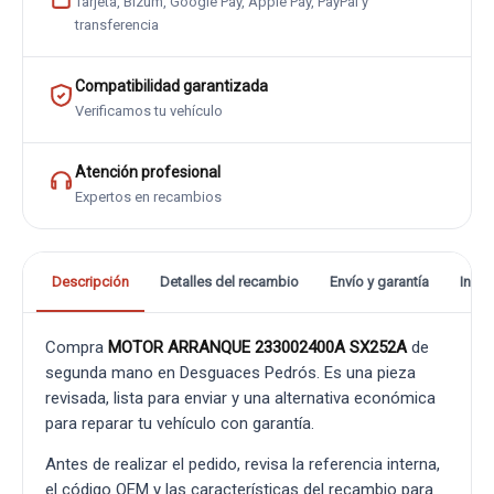
Tarjeta, Bizum, Google Pay, Apple Pay, PayPal y
transferencia
Compatibilidad garantizada
Verificamos tu vehículo
Atención profesional
Expertos en recambios
Descripción
Detalles del recambio
Envío y garantía
Info
Compra
MOTOR ARRANQUE 233002400A SX252A
de
segunda mano en Desguaces Pedrós. Es una pieza
revisada, lista para enviar y una alternativa económica
para reparar tu vehículo con garantía.
Antes de realizar el pedido, revisa la referencia interna,
el código OEM y las características del recambio para