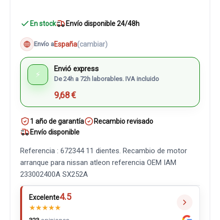
En stock
Envío disponible 24/48h
España
(cambiar)
Envío a
Envió express
⚡
De 24h a 72h laborables. IVA incluido
9,68 €
1 año de garantía
Recambio revisado
Envío disponible
Referencia : 672344 11 dientes. Recambio de motor
arranque para nissan atleon referencia OEM IAM
233002400A SX252A
4.5
Excelente
★
★
★
★
★