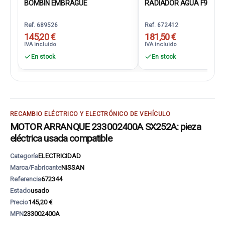
BOMBIN EMBRAGUE
RADIADOR AGUA F91GH0
Ref. 689526
Ref. 672412
145,20 €
181,50 €
IVA incluido
IVA incluido
En stock
En stock
RECAMBIO ELÉCTRICO Y ELECTRÓNICO DE VEHÍCULO
MOTOR ARRANQUE 233002400A SX252A: pieza
eléctrica usada compatible
Categoría
ELECTRICIDAD
Marca/Fabricante
NISSAN
Referencia
672344
Estado
usado
Precio
145,20 €
MPN
233002400A