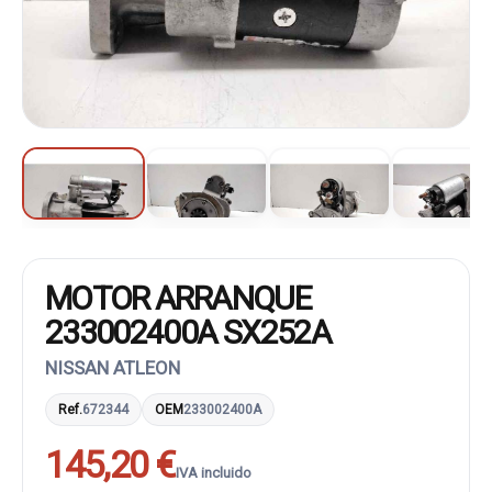
MOTOR ARRANQUE
233002400A SX252A
NISSAN ATLEON
Ref.
672344
OEM
233002400A
145,20 €
IVA incluido