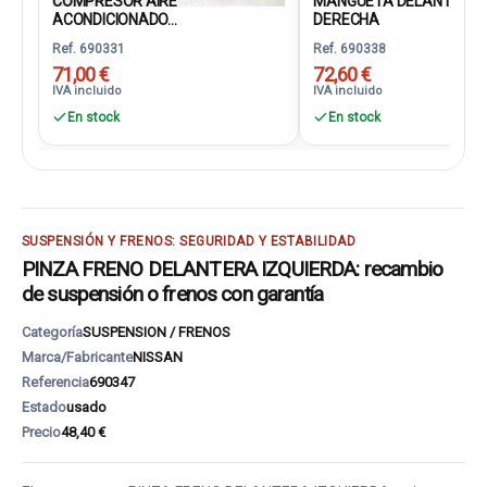
COMPRESOR AIRE
MANGUETA DELANTERA
ACONDICIONADO...
DERECHA
Ref. 690331
Ref. 690338
71,00 €
72,60 €
IVA incluido
IVA incluido
En stock
En stock
SUSPENSIÓN Y FRENOS: SEGURIDAD Y ESTABILIDAD
PINZA FRENO DELANTERA IZQUIERDA: recambio
de suspensión o frenos con garantía
Categoría
SUSPENSION / FRENOS
Marca/Fabricante
NISSAN
Referencia
690347
Estado
usado
Precio
48,40 €