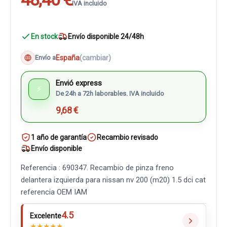
IVA incluido
En stock
Envío disponible 24/48h
España
(cambiar)
Envío a
Envió express
⚡
De 24h a 72h laborables. IVA incluido
9,68 €
1 año de garantía
Recambio revisado
Envío disponible
Referencia : 690347. Recambio de pinza freno
delantera izquierda para nissan nv 200 (m20) 1.5 dci cat
referencia OEM IAM
4.5
Excelente
★
★
★
★
★